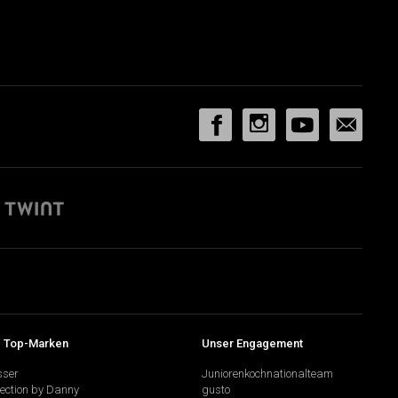
 Top-Marken
Unser Engagement
sser
Juniorenkochnationalteam
lection by Danny
gusto