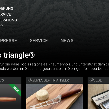
EFERUNG
ERVICE
BERATUNG
55
PRESSE
SERVICE
NEWS
 triangle®
für die Käse Tools regionales Pflaumenholz und unterstützt damit 
ools werden im Sauerland gedrechselt, in Solingen fein bearbeitet u
E®
KÄSEMESSER TRIANGLE®
KÄSESET