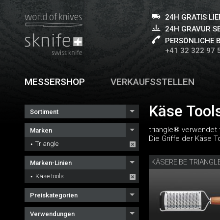
24H GRATIS LI
24H GRAVUR S
PERSÖNLICHE 
+41 32 322 97 
MESSERSHOP
VERKAUFSSTELLEN
Käse Tools
Sortiment
triangle® verwendet 
Marken
Die Griffe der Käse T
Triangle
KÄSEREIBE TRIANGL
Marken-Linien
Käse tools
Preiskategorien
Verwendungen