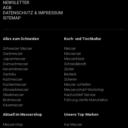
NEWSLETTER
AGB
DATENSCHUTZ & IMPRESSUM
SITEMAP
Alles zum Schneiden
Koch- und Tischkultur
Schweizer Messer
Messer
Sackmesser
Messerset
Japanmesser
Messerblock
Damastmesser
Schneidebrett
Keramikmesser
Zester
Santoku
Besteck
Kochmesser
Scheren
Küchenmesser
Messer schleifen
Allzweckmesser
Messerschärf-Workshop
Steakmesser
Nachschleif-Service
Brotmesser
Führung sknife Manufaktur
Käsemesser
Aktuell im Messershop
Unsere Top-Marken
Messershop
Kai Messer