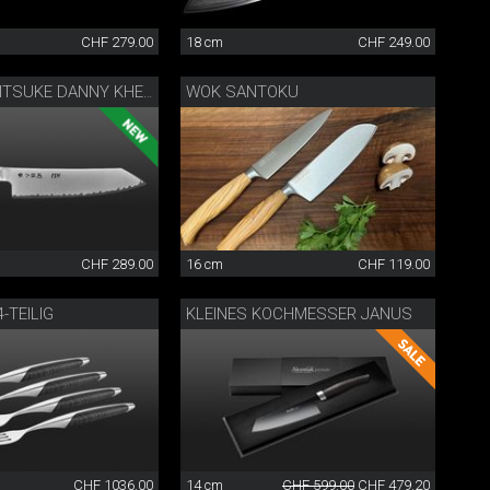
CHF 279.00
18 cm
CHF 249.00
WOK SANTOKU
KANAME KIRITSUKE DANNY KHEZZAR 19.5 CM
CHF 289.00
16 cm
CHF 119.00
-TEILIG
KLEINES KOCHMESSER JANUS
CHF 1036.00
14 cm
CHF 599.00
CHF 479.20