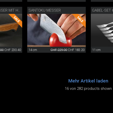
SANTOKU MESSER
GABEL-SET 6
CAMINADA BROTMESSER MIT HOLZSCHEIDE
.00
CHF 230.40
14 cm
CHF 229.00
CHF 183.20
11 cm
Mehr Artikel laden
16 von 282 products shown