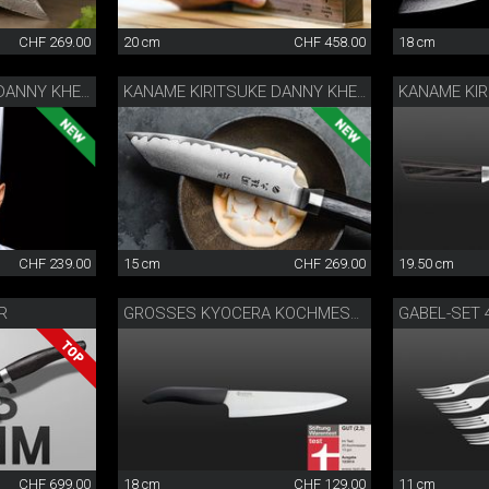
CHF 269.00
20 cm
CHF 458.00
18 cm
KANAME KIRITSUKE DANNY KHEZZAR 12 CM
KANAME KIRITSUKE DANNY KHEZZAR 15 CM
CHF 239.00
15 cm
CHF 269.00
19.50 cm
R
GABEL-SET 4
GROSSES KYOCERA KOCHMESSER
CHF 699.00
18 cm
CHF 129.00
11 cm