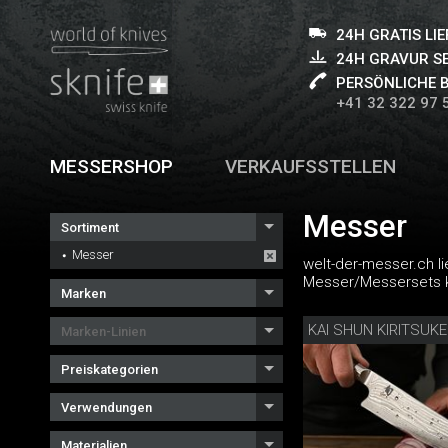
24H GRATIS LI
24H GRAVUR S
PERSÖNLICHE 
+41 32 322 97 
MESSERSHOP
VERKAUFSSTELLEN
Messer
Sortiment
Messer
welt-der-messer.ch l
Messer/Messersets k
Marken
KAI SHUN KIRITSUKE
Marken-Linien
Preiskategorien
Verwendungen
Materialien