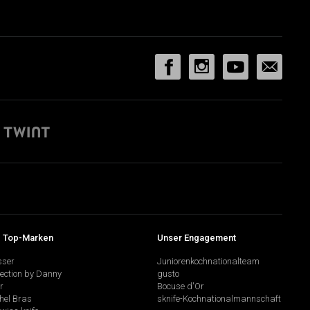
 Top-Marken
Unser Engagement
sser
Juniorenkochnationalteam
lection by Danny
gusto
r
Bocuse d'Or
hel Bras
sknife-Kochnationalmannschaft