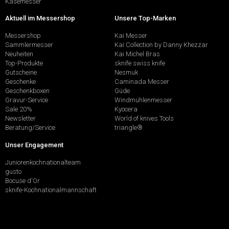
Käsemesser
Aktuell im Messershop
Unsere Top-Marken
Messershop
Kai Messer
Sammlermesser
Kai Collection by Danny Khezzar
Neuheiten
Kai Michel Bras
Top-Produkte
sknife swiss knife
Gutscheine
Nesmuk
Geschenke
Caminada Messer
Geschenkboxen
Güde
Gravur-Service
Windmühlenmesser
Sale 20%
Kyocera
Newsletter
World of knives Tools
Beratung/Service
triangle®
Unser Engagement
Juniorenkochnationalteam
gusto
Bocuse d'Or
sknife-Kochnationalmannschaft