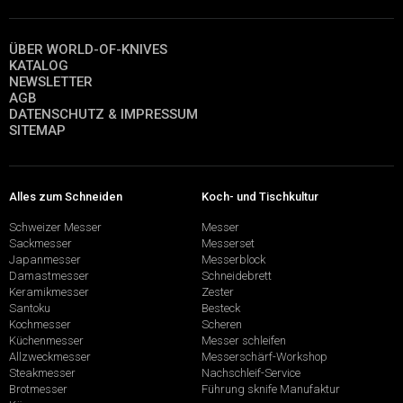
ÜBER WORLD-OF-KNIVES
KATALOG
NEWSLETTER
AGB
DATENSCHUTZ & IMPRESSUM
SITEMAP
Alles zum Schneiden
Koch- und Tischkultur
Schweizer Messer
Messer
Sackmesser
Messerset
Japanmesser
Messerblock
Damastmesser
Schneidebrett
Keramikmesser
Zester
Santoku
Besteck
Kochmesser
Scheren
Küchenmesser
Messer schleifen
Allzweckmesser
Messerschärf-Workshop
Steakmesser
Nachschleif-Service
Brotmesser
Führung sknife Manufaktur