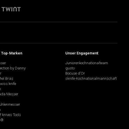
 Top-Marken
Unser Engagement
sser
Juniorenkochnationalteam
lection by Danny
gusto
r
Bocuse d'Or
hel Bras
sknife-Kochnationalmannschaft
swiss knife
k
da Messer
hlenmesser
a
f knives Tools
e®