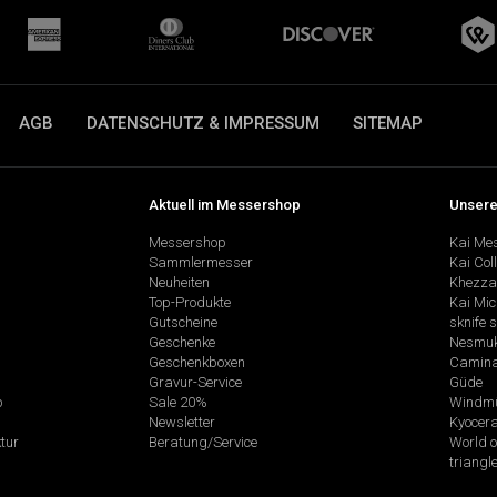
AGB
DATENSCHUTZ & IMPRESSUM
SITEMAP
Aktuell im Messershop
Unsere
Messershop
Kai Me
Sammlermesser
Kai Col
Neuheiten
Khezza
Top-Produkte
Kai Mic
Gutscheine
sknife 
Geschenke
Nesmu
Geschenkboxen
Camina
Gravur-Service
Güde
p
Sale 20%
Windmü
Newsletter
Kyocer
tur
Beratung/Service
World o
triangl