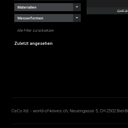
Materialien
CHF 3
Messerformen
Alle Filter zurücksetzen
Zuletzt angesehen
CeCo ltd. - world-of-knives.ch, Neuengasse 5, CH-2502 Biel-B