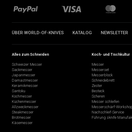
ÜBER WORLD-OF-KNIVES
KATALOG
NEWSLETTER
Alles zum Schneiden
Koch- und Tischkultur
Schweizer Messer
Messer
Sackmesser
Messerset
Japanmesser
Messerblock
Damastmesser
Schneidebrett
Keramikmesser
Zester
Santoku
Besteck
Kochmesser
Scheren
Küchenmesser
Messer schleifen
Allzweckmesser
Messerschärf-Worksho
Steakmesser
Nachschleif-Service
Brotmesser
Führung sknife Manufak
Käsemesser