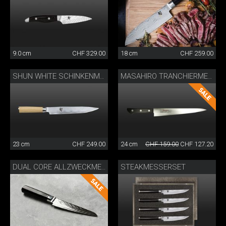
9.0 cm
CHF 329.00
18 cm
CHF 259.00
SHUN WHITE SCHINKENMESSER
MASAHIRO TRANCHIERMESSER
23 cm
CHF 249.00
24 cm
CHF 159.00
CHF 127.20
STEAKMESSERSET
DUAL CORE ALLZWECKMESSER