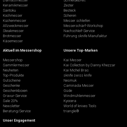
Damastmesser
Schneidebrett
Keramikmesser
Zester
Santoku
Besteck
Kochmesser
Scheren
Küchenmesser
Messer schleifen
Allzweckmesser
Messerschärf-Workshop
Steakmesser
Nachschleif-Service
Brotmesser
Führung sknife Manufaktur
Käsemesser
Aktuell im Messershop
Unsere Top-Marken
Messershop
Kai Messer
Sammlermesser
Kai Collection by Danny Khezzar
Neuheiten
Kai Michel Bras
Top-Produkte
sknife swiss knife
Gutscheine
Nesmuk
Geschenke
Caminada Messer
Geschenkboxen
Güde
Gravur-Service
Windmühlenmesser
Sale 20%
Kyocera
Newsletter
World of knives Tools
Beratung/Service
triangle®
Unser Engagement