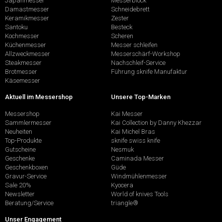
Japanmesser
Messerblock
Damastmesser
Schneidebrett
Keramikmesser
Zester
Santoku
Besteck
Kochmesser
Scheren
Küchenmesser
Messer schleifen
Allzweckmesser
Messerschärf-Workshop
Steakmesser
Nachschleif-Service
Brotmesser
Führung sknife Manufaktur
Käsemesser
Aktuell im Messershop
Unsere Top-Marken
Messershop
Kai Messer
Sammlermesser
Kai Collection by Danny Khezzar
Neuheiten
Kai Michel Bras
Top-Produkte
sknife swiss knife
Gutscheine
Nesmuk
Geschenke
Caminada Messer
Geschenkboxen
Güde
Gravur-Service
Windmühlenmesser
Sale 20%
Kyocera
Newsletter
World of knives Tools
Beratung/Service
triangle®
Unser Engagement