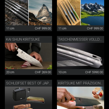
11 cm
CHF 999.00
11 cm
CHF 999.00
KAI SHUN KIRITSUKE
TASCHENMESSER VOLLDAMAST DIAMANT
20 cm
CHF 269.00
10 cm
CHF 5990.00
SCHLEIFSET BEST OF JAPAN AND SWITZERLAND
KIRITSUKE MIT PRÄZISIONSMESSERSCHÄRFER