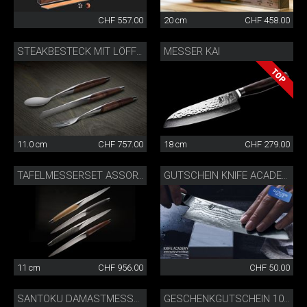
CHF 557.00
20 cm
CHF 458.00
MESSER KAI
STEAKBESTECK MIT LÖFFEL WALNUSS
11.0 cm
CHF 757.00
18 cm
CHF 279.00
TAFELMESSERSET ASSORTIERT
GUTSCHEIN KNIFE ACADEMY 50 CHF
11 cm
CHF 956.00
CHF 50.00
SANTOKU DAMASTMESSER
GESCHENKGUTSCHEIN 100 CHF