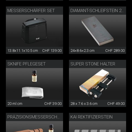
MESSERSCHÄRFER SET
DIAMANT-SCHLEIFSTEIN 220
13.8x11.1x10.5 cm
CHF 139.00
24×8.6×2.3 cm
CHF 289.00
SKNIFE PFLEGESET
SUPER STONE HALTER
20 ml cm
CHF 39.00
28 x 7.6 x 3.6 cm
CHF 49.00
KAI REKTIFIZIERSTEIN
PRÄZISIONSMESSERSCHÄRFER MIT PFLEGESET