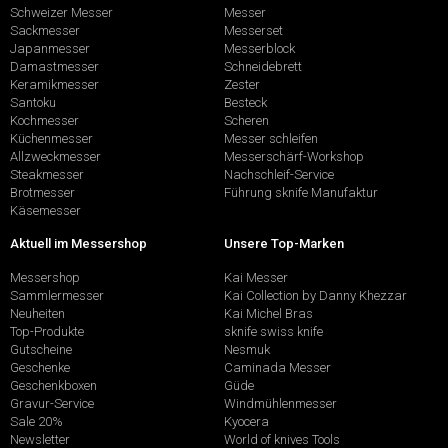
Schweizer Messer
Messer
Sackmesser
Messerset
Japanmesser
Messerblock
Damastmesser
Schneidebrett
Keramikmesser
Zester
Santoku
Besteck
Kochmesser
Scheren
Küchenmesser
Messer schleifen
Allzweckmesser
Messerschärf-Workshop
Steakmesser
Nachschleif-Service
Brotmesser
Führung sknife Manufaktur
Käsemesser
Aktuell im Messershop
Unsere Top-Marken
Messershop
Kai Messer
Sammlermesser
Kai Collection by Danny Khezzar
Neuheiten
Kai Michel Bras
Top-Produkte
sknife swiss knife
Gutscheine
Nesmuk
Geschenke
Caminada Messer
Geschenkboxen
Güde
Gravur-Service
Windmühlenmesser
Sale 20%
Kyocera
Newsletter
World of knives Tools