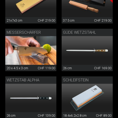
21x7x3 cm
CHF 219.00
37.5 cm
CHF 219.00
MESSERSCHÄRFER
GÜDE WETZSTAHL
20 x 4.5 x 3 cm
CHF 119.00
26 cm
CHF 169.00
WETZSTAB ALPHA
SCHLEIFSTEIN
26 cm
CHF 139.00
18.4x6.2x2.8 cm
CHF 89.00