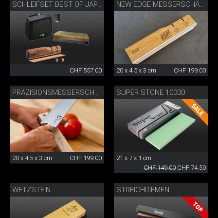
SCHLEIFSET BEST OF JAPAN AND SWITZERLAND
NEW EDGE MESSERSCHÄRFER BY DANNY KHEZZAR
CHF 557.00
20 x 4.5 x 3 cm
CHF 199.00
SUPER STONE 10000
PRÄZISIONSMESSERSCHÄRFER MIT DIAMANTLEDER
20 x 4.5 x 3 cm
CHF 199.00
21 x 7 x 1 cm
CHF 149.00
CHF 74.50
WETZSTEIN
STREICHRIEMEN