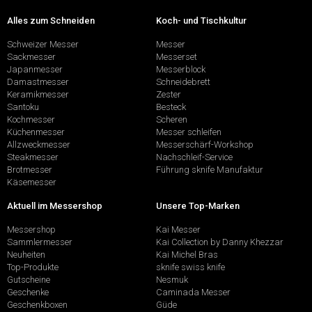
Alles zum Schneiden
Koch- und Tischkultur
Schweizer Messer
Messer
Sackmesser
Messerset
Japanmesser
Messerblock
Damastmesser
Schneidebrett
Keramikmesser
Zester
Santoku
Besteck
Kochmesser
Scheren
Küchenmesser
Messer schleifen
Allzweckmesser
Messerschärf-Workshop
Steakmesser
Nachschleif-Service
Brotmesser
Führung sknife Manufaktur
Käsemesser
Aktuell im Messershop
Unsere Top-Marken
Messershop
Kai Messer
Sammlermesser
Kai Collection by Danny Khezzar
Neuheiten
Kai Michel Bras
Top-Produkte
sknife swiss knife
Gutscheine
Nesmuk
Geschenke
Caminada Messer
Geschenkboxen
Güde