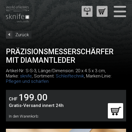
Zurück
PRÄZISIONSMESSERSCHÄRFER
MIT DIAMANTLEDER
Artikel-Nr:
S-S-3
, Länge/Dimension: 20 x 4.5 x 3 cm,
Marke:
sknife
, Sortiment:
Schleiftechnik
, Marken-Linie:
Pflegen und schärfen
199.00
CHF
Gratis-Versand innert 24h
In den Warenkorb: