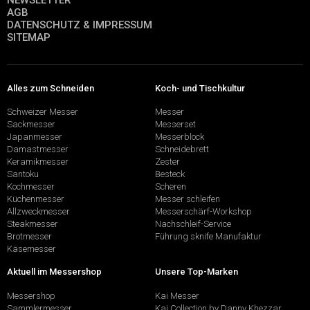
NEWSLETTER
AGB
DATENSCHUTZ & IMPRESSUM
SITEMAP
Alles zum Schneiden
Koch- und Tischkultur
Schweizer Messer
Messer
Sackmesser
Messerset
Japanmesser
Messerblock
Damastmesser
Schneidebrett
Keramikmesser
Zester
Santoku
Besteck
Kochmesser
Scheren
Küchenmesser
Messer schleifen
Allzweckmesser
Messerschärf-Workshop
Steakmesser
Nachschleif-Service
Brotmesser
Führung sknife Manufaktur
Käsemesser
Aktuell im Messershop
Unsere Top-Marken
Messershop
Kai Messer
Sammlermesser
Kai Collection by Danny Khezzar