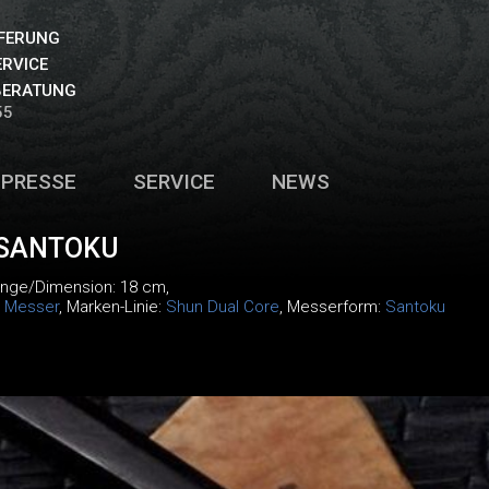
EFERUNG
ERVICE
BERATUNG
55
PRESSE
SERVICE
NEWS
 SANTOKU
änge/Dimension: 18 cm,
:
Messer
, Marken-Linie:
Shun Dual Core
, Messerform:
Santoku