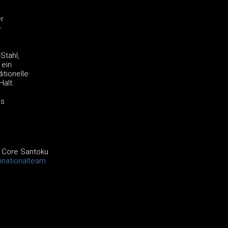
r
-
Stahl,
 ein
itionelle
Halt.
es
l Core Santoku
hnationalteam