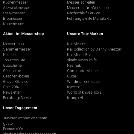
Küchenmesser
Messer schleifen
Allzweckmesser
Messerschärf-Workshop
Steakmesser
Nachschleif-Service
Brotmesser
Führung sknife Manufaktur
Käsemesser
Aktuell im Messershop
Unsere Top-Marken
Messershop
Kai Messer
Sammlermesser
Kai Collection by Danny Khezzar
Neuheiten
Kai Michel Bras
Top-Produkte
sknife swiss knife
Gutscheine
Nesmuk
Geschenke
Caminada Messer
Geschenkboxen
Güde
Gravur-Service
Windmühlenmesser
Sale 20%
Kyocera
Newsletter
World of knives Tools
Beratung/Service
triangle®
Unser Engagement
Juniorenkochnationalteam
gusto
Bocuse d'Or