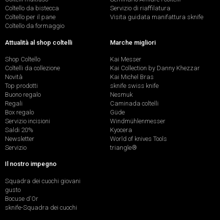
Coltello da bistecca
Servizio di riaffilatura
Coltello per il pane
Visita guidata manifattura sknife
Coltello da formaggio
Attualità al shop coltelli
Marche migliori
Shop Coltello
Kai Messer
Coltelli da collezione
Kai Collection by Danny Khezzar
Novità
Kai Michel Bras
Top prodotti
sknife swiss knife
Buono regalo
Nesmuk
Regali
Caminada coltelli
Box regalo
Güde
Servizio incisioni
Windmühlenmesser
Saldi 20%
Kyocera
Newsletter
World of knives Tools
Servizio
triangle®
Il nostro impegno
Squadra dei cuochi giovani
gusto
Bocuse d'Or
sknife-Squadra dei cuochi