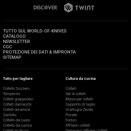
TUTTO SUL WORLD-OF-KNIVES
CATALOGO
NEWSLETTER
CGC
PROTEZIONE DEI DATI & IMPRONTA
SITEMAP
Tutto per tagliare
Cultura da cucina
Coltello Svizzero
Coltelli
Temperino
Set di coltelli
Coltelli giapponesi
Blocco per coltelli
Coltelli damaschi
Supporto di taglio
Coltelli ceramica
Grattugia Zester
Santoku
Posate
Coltello da cuoco
Forbici
Coltello da cucina
Affilare i coltelli
Coltelli multiuso
Seminario Affilare i coltelli