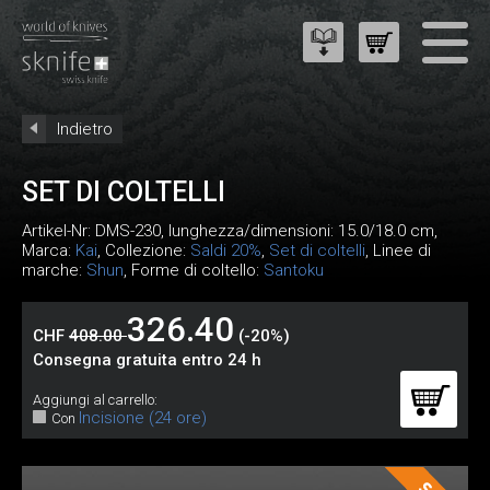
Indietro
SET DI COLTELLI
Artikel-Nr:
DMS-230
, lunghezza/dimensioni: 15.0/18.0 cm,
Marca:
Kai
, Collezione:
Saldi 20%
,
Set di coltelli
, Linee di
marche:
Shun
, Forme di coltello:
Santoku
326.40
CHF
408.00
(-20%)
Consegna gratuita entro 24 h
Aggiungi al carrello:
Incisione (24 ore)
Con