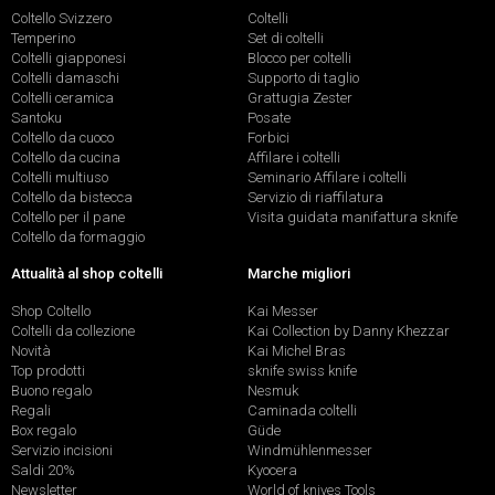
Coltello Svizzero
Coltelli
Temperino
Set di coltelli
Coltelli giapponesi
Blocco per coltelli
Coltelli damaschi
Supporto di taglio
Coltelli ceramica
Grattugia Zester
Santoku
Posate
Coltello da cuoco
Forbici
Coltello da cucina
Affilare i coltelli
Coltelli multiuso
Seminario Affilare i coltelli
Coltello da bistecca
Servizio di riaffilatura
Coltello per il pane
Visita guidata manifattura sknife
Coltello da formaggio
Attualità al shop coltelli
Marche migliori
Shop Coltello
Kai Messer
Coltelli da collezione
Kai Collection by Danny Khezzar
Novità
Kai Michel Bras
Top prodotti
sknife swiss knife
Buono regalo
Nesmuk
Regali
Caminada coltelli
Box regalo
Güde
Servizio incisioni
Windmühlenmesser
Saldi 20%
Kyocera
Newsletter
World of knives Tools