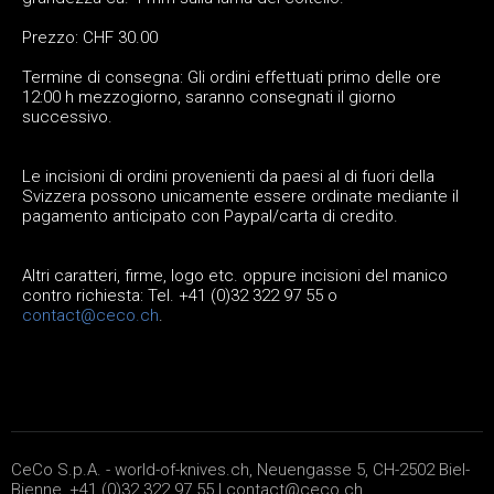
Prezzo: CHF 30.00
Termine di consegna: Gli ordini effettuati primo delle ore
12:00 h mezzogiorno, saranno consegnati il giorno
successivo.
Le incisioni di ordini provenienti da paesi al di fuori della
Svizzera possono unicamente essere ordinate mediante il
pagamento anticipato con Paypal/carta di credito.
Altri caratteri, firme, logo etc. oppure incisioni del manico
contro richiesta: Tel. +41 (0)32 322 97 55 o
contact@ceco.ch
.
CeCo S.p.A. - world-of-knives.ch, Neuengasse 5, CH-2502 Biel-
Bienne, +41 (0)32 322 97 55 |
contact@ceco.ch