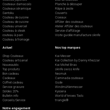
Couteaux damassés
Planche à découper
Couteaux céramique
Râpe à zeste
Santoku
Couverts
Couteau de cuisine
Ciseaux
Couteau de cuisine
Affûter des couteaux
Couteau universel
Atelier Affûter des couteaux
Couteau à steak
Service d’affûtage
couteau à pain
Visite guidée manufacture sknife
Couteau à fromage
Actuel
Nos top marques
Shop Couteaux
Kai Messer
Couteau artisanal
Kai Collection by Danny Khezzar
Nouveautés
Kai Michel Bras
Top produits
sknife swiss knife
Bon cadeau
Nesmuk
Cadeaux
Caminada couteaux
Coffret cadeau
Güde
Service gravure
Windmühlenmesser
Soldes 20%
Kyocera
Bulletin info
World of knives Tools
Conseils/Service
triangle®
Notre engagement