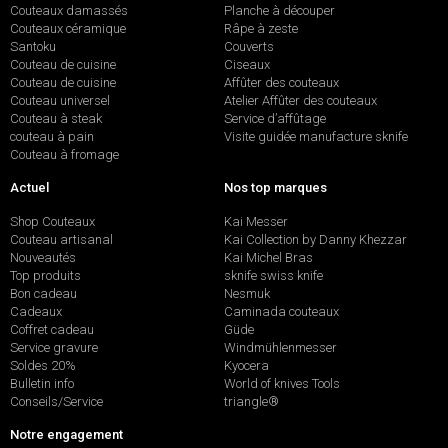
Couteaux damassés
Planche à découper
Couteaux céramique
Râpe à zeste
Santoku
Couverts
Couteau de cuisine
Ciseaux
Couteau de cuisine
Affûter des couteaux
Couteau universel
Atelier Affûter des couteaux
Couteau à steak
Service d’affûtage
couteau à pain
Visite guidée manufacture sknife
Couteau à fromage
Actuel
Nos top marques
Shop Couteaux
Kai Messer
Couteau artisanal
Kai Collection by Danny Khezzar
Nouveautés
Kai Michel Bras
Top produits
sknife swiss knife
Bon cadeau
Nesmuk
Cadeaux
Caminada couteaux
Coffret cadeau
Güde
Service gravure
Windmühlenmesser
Soldes 20%
Kyocera
Bulletin info
World of knives Tools
Conseils/Service
triangle®
Notre engagement