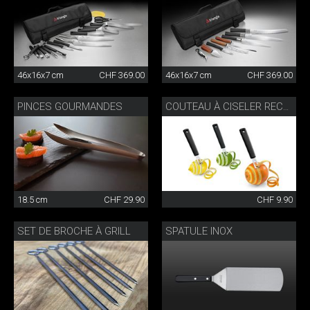
46x16x7 cm
CHF 369.00
46x16x7 cm
CHF 369.00
PINCES GOURMANDES
COUTEAU À CISELER RECTANGULAIRE
18.5 cm
CHF 29.90
CHF 9.90
SET DE BROCHE À GRILL
SPATULE INOX