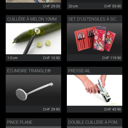
CHF 29.00
20 cm
CHF 59.90
CUILLÈRE À MELON 10MM
SET D’USTENSILES À SCULPTER
1.0 cm
CHF 10.90
CHF 119.90
ÉCUMOIRE TRIANGLE®
PRESSE-AIL
CHF 29.90
CHF 45.90
PINCE PLANE
DOUBLE CUILLÈRE À POMMES PARISIENNE