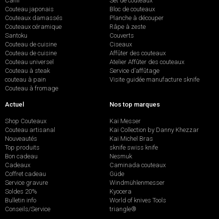
Canif
Set de couteaux
Couteau japonais
Bloc de couteaux
Couteaux damassés
Planche à découper
Couteaux céramique
Râpe à zeste
Santoku
Couverts
Couteau de cuisine
Ciseaux
Couteau de cuisine
Affûter des couteaux
Couteau universel
Atelier Affûter des couteaux
Couteau à steak
Service d’affûtage
couteau à pain
Visite guidée manufacture sknife
Couteau à fromage
Actuel
Nos top marques
Shop Couteaux
Kai Messer
Couteau artisanal
Kai Collection by Danny Khezzar
Nouveautés
Kai Michel Bras
Top produits
sknife swiss knife
Bon cadeau
Nesmuk
Cadeaux
Caminada couteaux
Coffret cadeau
Güde
Service gravure
Windmühlenmesser
Soldes 20%
Kyocera
Bulletin info
World of knives Tools
Conseils/Service
triangle®