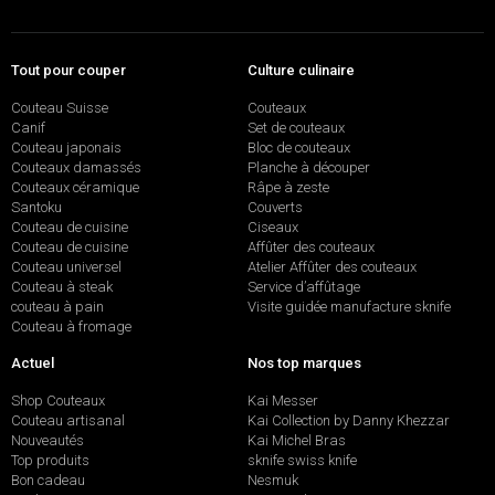
Tout pour couper
Culture culinaire
Couteau Suisse
Couteaux
Canif
Set de couteaux
Couteau japonais
Bloc de couteaux
Couteaux damassés
Planche à découper
Couteaux céramique
Râpe à zeste
Santoku
Couverts
Couteau de cuisine
Ciseaux
Couteau de cuisine
Affûter des couteaux
Couteau universel
Atelier Affûter des couteaux
Couteau à steak
Service d’affûtage
couteau à pain
Visite guidée manufacture sknife
Couteau à fromage
Actuel
Nos top marques
Shop Couteaux
Kai Messer
Couteau artisanal
Kai Collection by Danny Khezzar
Nouveautés
Kai Michel Bras
Top produits
sknife swiss knife
Bon cadeau
Nesmuk