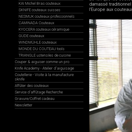
KAI Michel Bras couteaux
damassé traditionnel 
l’Europe aux couteau
SKNIFE couteaux suisses
NESMUK couteaux professionnels
CAMINADA Couteaux
KYOCERA couteaux céramique
GÜDE couteaux
WINDMÜHLE couteaux
MONDE DU COUTEAU tools
TRIANGLE ustensiles de cuisine
Couper & aiguiser comme un pro
Knife Academy - Atelier d'aiguisage
Coutellerie - Visite à la manufacture
sknife
Affûter des couteaux
Service d'affûtage Recherche
Gravure/Coffret cadeau
Newsletter