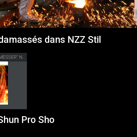
damassés dans NZZ Stil
"DIE MUTTER ALLER MESSER" NZZ STIL
 Shun Pro Sho