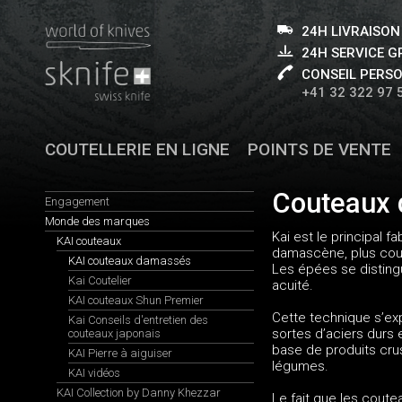
24H LIVRAISON
24H SERVICE 
CONSEIL PERS
+41 32 322 97 
COUTELLERIE EN LIGNE
POINTS DE VENTE
Couteaux
Engagement
Monde des marques
Kai est le principal
KAI couteaux
damascène, plus cour
KAI couteaux damassés
Les épées se distingu
Kai Coutelier
acuité.
KAI couteaux Shun Premier
Cette technique s’exp
Kai Conseils d'entretien des
sortes d’aciers durs 
couteaux japonais
base de produits cru
KAI Pierre à aiguiser
légumes.
KAI vidéos
KAI Collection by Danny Khezzar
Le fait que les coute