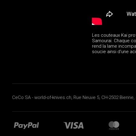
Les couteaux Kai prof
Samouraï. Chaque cout
rend la lame incompar
soucie ainsi d'une ac
CeCo SA - world-of-knives.ch, Rue Neuve 5, CH-2502 Bienne, 