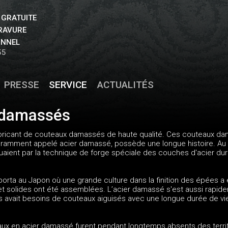
 GRATUITE
GRAVURE
ONNEL
55
PRESSE
SERVICE
ACTUALITÉS
 damassés
 fabricant de couteaux damassés de haute qualité. Ces couteaux d
amment appelé acier damassé, possède une longue histoire. Au 
aient par la technique de forge spéciale des couches d'acier dur
orta au Japon où une grande culture dans la finition des épées a
et solides ont été assemblées. L’acier damassé s'est aussi rapidem
s avait besoins de couteaux aiguisés avec une longue durée de vi
aux en acier damassé furent pendant longtemps absents des territoi