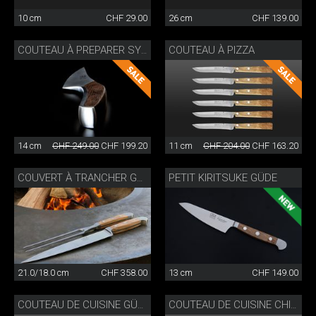
10 cm
CHF 29.00
26 cm
CHF 139.00
COUTEAU À PIZZA
COUTEAU À PREPARER SYNCHROS
14 cm
CHF 249.00
CHF 199.20
11 cm
CHF 204.00
CHF 163.20
PETIT KIRITSUKE GÜDE
COUVERT À TRANCHER GÜDE
21.0/18.0 cm
CHF 358.00
13 cm
CHF 149.00
COUTEAU DE CUISINE GÜDE
COUTEAU DE CUISINE CHINOIS GÜDE