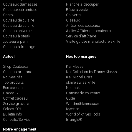
Couteaux damassés
Planche à découper
Couteaux céramique
Râpe à zeste
Santoku
Couverts
Couteau de cuisine
Ciseaux
Couteau de cuisine
Affûter des couteaux
Couteau universel
Atelier Affûter des couteaux
Couteau à steak
Service d’affûtage
couteau à pain
Visite guidée manufacture sknife
Couteau à fromage
Actuel
Nos top marques
Shop Couteaux
Kai Messer
Couteau artisanal
Kai Collection by Danny Khezzar
Nouveautés
Kai Michel Bras
Top produits
sknife swiss knife
Bon cadeau
Nesmuk
Cadeaux
Caminada couteaux
Coffret cadeau
Güde
Service gravure
Windmühlenmesser
Soldes 20%
Kyocera
Bulletin info
World of knives Tools
Conseils/Service
triangle®
Notre engagement