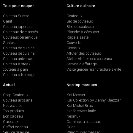
Tout pour couper
Culture culinaire
Couteau Suisse
Couteaux
Canif
Set de couteaux
Couteau japonais
Bloc de couteaux
Couteaux damassés
Planche à découper
Couteaux céramique
Râpe à zeste
Santoku
Couverts
Couteau de cuisine
Ciseaux
Couteau de cuisine
Affûter des couteaux
Couteau universel
Atelier Affûter des couteaux
Couteau à steak
Service d’affûtage
couteau à pain
Visite guidée manufacture sknife
Couteau à fromage
Actuel
Nos top marques
Shop Couteaux
Kai Messer
Couteau artisanal
Kai Collection by Danny Khezzar
Nouveautés
Kai Michel Bras
Top produits
sknife swiss knife
Bon cadeau
Nesmuk
Cadeaux
Caminada couteaux
Coffret cadeau
Güde
Service gravure
Windmühlenmesser