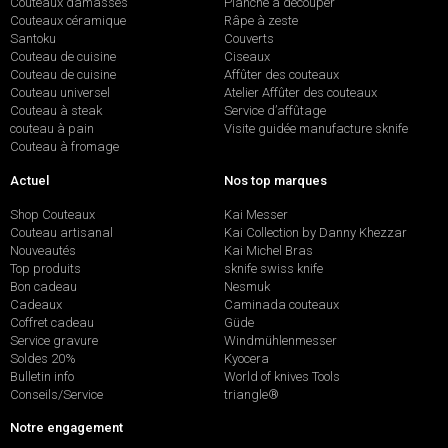
Couteaux damassés
Planche à découper
Couteaux céramique
Râpe à zeste
Santoku
Couverts
Couteau de cuisine
Ciseaux
Couteau de cuisine
Affûter des couteaux
Couteau universel
Atelier Affûter des couteaux
Couteau à steak
Service d’affûtage
couteau à pain
Visite guidée manufacture sknife
Couteau à fromage
Actuel
Nos top marques
Shop Couteaux
Kai Messer
Couteau artisanal
Kai Collection by Danny Khezzar
Nouveautés
Kai Michel Bras
Top produits
sknife swiss knife
Bon cadeau
Nesmuk
Cadeaux
Caminada couteaux
Coffret cadeau
Güde
Service gravure
Windmühlenmesser
Soldes 20%
Kyocera
Bulletin info
World of knives Tools
Conseils/Service
triangle®
Notre engagement