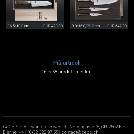
16.5/18.0 cm
CHF 478.00
9.0/15.0/20.0 cm
CHF 547.00
Più articoli
16 di 38 prodotti mostrati
CeCo S.p.A. - world-of-knives.ch, Neuengasse 5, CH-2502 Biel-
Bienne, +41 (0)32 322 97 55 |
contact@ceco.ch