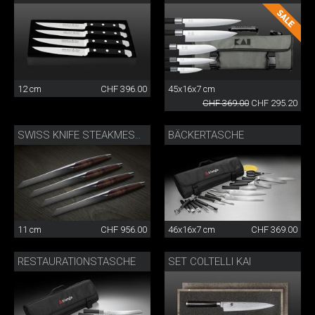
12 cm
CHF 396.00
45x16x7 cm
CHF 369.00
CHF 295.20
BÄCKERTASCHE
SWISS KNIFE STEAKMESSER 4ER SET
11 cm
CHF 956.00
46x16x7 cm
CHF 369.00
RESTAURATIONSTASCHE
SET COLTELLI KAI