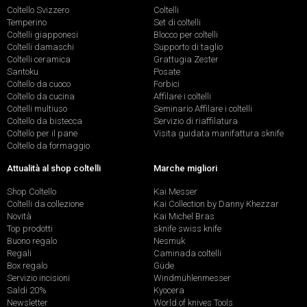
Coltello Svizzero
Coltelli
Temperino
Set di coltelli
Coltelli giapponesi
Blocco per coltelli
Coltelli damaschi
Supporto di taglio
Coltelli ceramica
Grattugia Zester
Santoku
Posate
Coltello da cuoco
Forbici
Coltello da cucina
Affilare i coltelli
Coltelli multiuso
Seminario Affilare i coltelli
Coltello da bistecca
Servizio di riaffilatura
Coltello per il pane
Visita guidata manifattura sknife
Coltello da formaggio
Attualità al shop coltelli
Marche migliori
Shop Coltello
Kai Messer
Coltelli da collezione
Kai Collection by Danny Khezzar
Novità
Kai Michel Bras
Top prodotti
sknife swiss knife
Buono regalo
Nesmuk
Regali
Caminada coltelli
Box regalo
Güde
Servizio incisioni
Windmühlenmesser
Saldi 20%
Kyocera
Newsletter
World of knives Tools