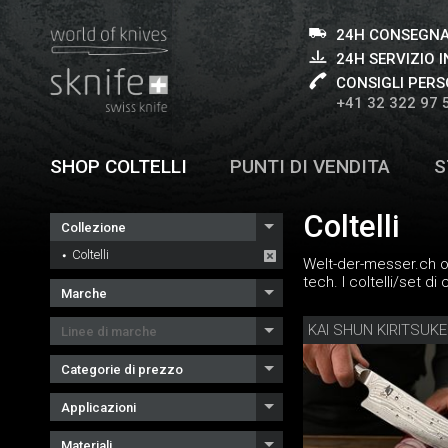
24H CONSEGNA
24H SERVIZIO I
CONSIGLI PERS
+41 32 322 97 
SHOP COLTELLI
PUNTI DI VENDITA
S
Coltelli
Collezione
Coltelli
Welt-der-messer.ch of
tech. I coltelli/set di
Marche
KAI SHUN KIRITSUKE
Linee di marche
Categorie di prezzo
Applicazioni
Materiali