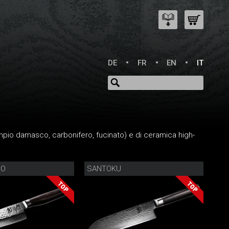
DE
FR
EN
IT
empio damasco, carbonifero, fucinato) e di ceramica high-
LO
SANTOKU