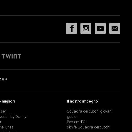
MAP
migliori
Il nostro impegno
sser
Squadra dei cuochi giovani
lection by Danny
gusto
r
Bocuse d'Or
hel Bras
sknife-Squadra dei cuochi