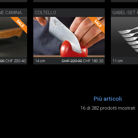
COLTELLO
GABEL-SET 6
COLTELLO PER IL PANE CAMINADA CON FODERA DI LEGNO
.00
CHF 230.40
14 cm
CHF 229.00
CHF 183.20
11 cm
Più articoli
16 di 282 prodotti mostrati