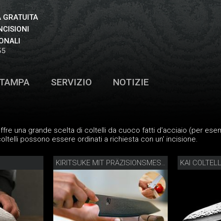
 GRATUITA
NCISIONI
ONALI
55
TAMPA
SERVIZIO
NOTIZIE
fre una grande scelta di coltelli da cuoco fatti d'acciaio (per es
 coltelli possono essere ordinati a richiesta con un' incisione.
KAI COLTEL
KIRITSUKE MIT PRÄZISIONSMESSERSCHÄRFER