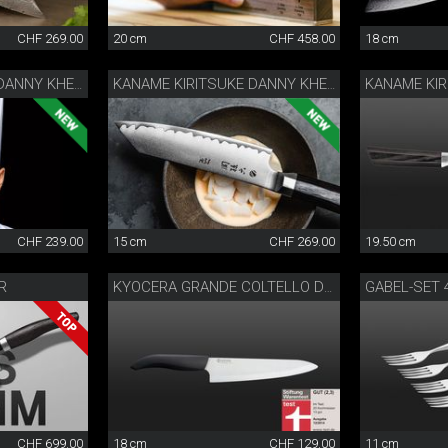
CHF 269.00
20 cm
CHF 458.00
18 cm
KANAME KIRITSUKE DANNY KHEZZAR 12 CM
KANAME KIRITSUKE DANNY KHEZZAR 15 CM
CHF 239.00
15 cm
CHF 269.00
19.50 cm
R
GABEL-SET 4
KYOCERA GRANDE COLTELLO DA CUOCO
CHF 699.00
18 cm
CHF 129.00
11 cm