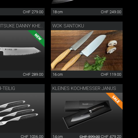
CHF 279.00
18 cm
CHF 249.00
WOK SANTOKU
KANAME KIRITSUKE DANNY KHEZZAR 19.5 CM
CHF 289.00
16 cm
CHF 119.00
-TEILIG
KLEINES KOCHMESSER JANUS
CHF 1036.00
14 cm
CHF 599.00
CHF 479.20