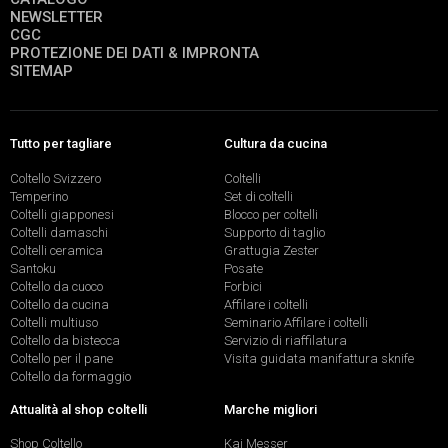
NEWSLETTER
CGC
PROTEZIONE DEI DATI & IMPRONTA
SITEMAP
Tutto per tagliare
Cultura da cucina
Coltello Svizzero
Coltelli
Temperino
Set di coltelli
Coltelli giapponesi
Blocco per coltelli
Coltelli damaschi
Supporto di taglio
Coltelli ceramica
Grattugia Zester
Santoku
Posate
Coltello da cuoco
Forbici
Coltello da cucina
Affilare i coltelli
Coltelli multiuso
Seminario Affilare i coltelli
Coltello da bistecca
Servizio di riaffilatura
Coltello per il pane
Visita guidata manifattura sknife
Coltello da formaggio
Attualità al shop coltelli
Marche migliori
Shop Coltello
Kai Messer