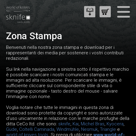
Zona Stampa
Benvenuti nella nostra zona stampa e download per i
rappresentanti dei media per sostenere i vostri contributi
redazionali.
Sui link nella navigazione a sinistra sotto il rispettivo marchio
è possibile scaricare i nostri comunicati stampa e le
immagini ad alta risoluzione. Per scaricare le immagini, è
sufficiente cliccare sul corrispondente stile di vita o
immagine opzionale - tasto destro del mouse - salvare
l'immagine con nome.
Voglia notare che tutte le immagini in questa zona di
download sono protette da copyright e sono autorizzate
d'uso unicamente in relazione con le marche profughe della
ditta CeCo ltd. che sono:
sknife
,
Kai
,
Michel Bras
,
Kyocera
,
Güde
,
Coltelli Caminada
,
Windmühle
,
Nesmuk
,
Triangle
e
world of knives tools
. Si prega di utilizzare
www.world-of-