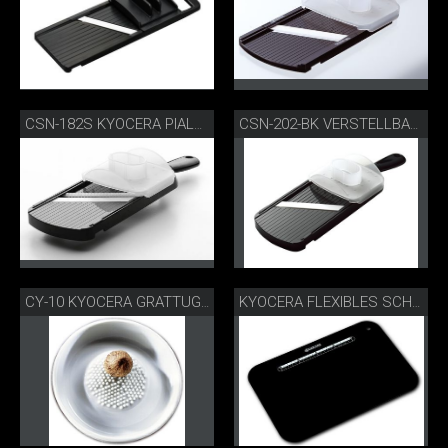
CSN-182S KYOCERA PIALLA JULIENNE
CSN-202-BK VERSTELLBARER GOURMETHOBEL
CY-10 KYOCERA GRATTUGIA D’ERBE E SPEZIE
KYOCERA FLEXIBLES SCHNEIDEBRETT