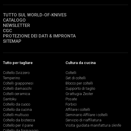
TUTTO SUL WORLD-OF-KNIVES
CATALOGO
NEWSLETTER
CGC
PROTEZIONE DEI DATI & IMPRONTA
SITEMAP
Tutto per tagliare
Cultura da cucina
Coltello Svizzero
Coltelli
Temperino
Set di coltelli
Coltelli giapponesi
Blocco per coltelli
Coltelli damaschi
Supporto di taglio
Coltelli ceramica
Grattugia Zester
Santoku
Posate
Coltello da cuoco
Forbici
Coltello da cucina
Affilare i coltelli
Coltelli multiuso
Seminario Affilare i coltelli
Coltello da bistecca
Servizio di riaffilatura
Coltello per il pane
Visita guidata manifattura sknife
Coltello da formaggio