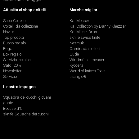
Attualità al shop coltelli
Marche migliori
Shop Coltello
Kai Messer
Coltelli da collezione
Kai Collection by Danny Khezzar
Novità
Kai Michel Bras
Top prodotti
sknife swiss knife
Buono regalo
Nesmuk
Regali
Caminada coltelli
Box regalo
Güde
Servizio incisioni
Windmühlenmesser
Saldi 20%
Kyocera
Newsletter
World of knives Tools
Servizio
triangle®
Il nostro impegno
Squadra dei cuochi giovani
gusto
Bocuse d'Or
sknife-Squadra dei cuochi