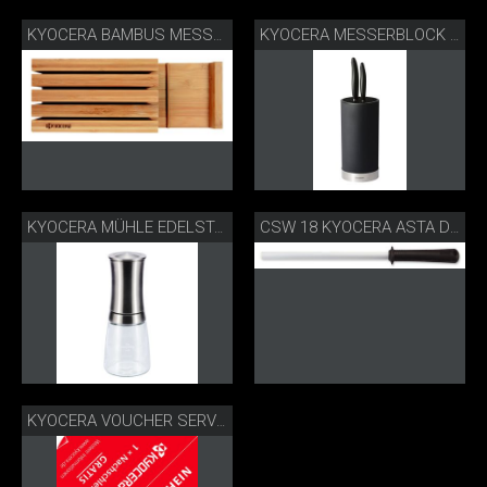
KYOCERA BAMBUS MESSERBLOCK
KYOCERA MESSERBLOCK RUND
KYOCERA MÜHLE EDELSTAHL CM-30SS
CSW 18 KYOCERA ASTA D’AFFILATURA DI CERAMICA
KYOCERA VOUCHER SERVIZIO GRATUITO PER STRASCICARE