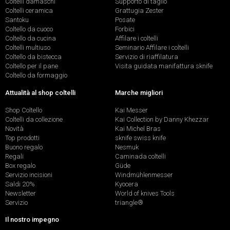
Coltelli damaschi
Supporto di taglio
Coltelli ceramica
Grattugia Zester
Santoku
Posate
Coltello da cuoco
Forbici
Coltello da cucina
Affilare i coltelli
Coltelli multiuso
Seminario Affilare i coltelli
Coltello da bistecca
Servizio di riaffilatura
Coltello per il pane
Visita guidata manifattura sknife
Coltello da formaggio
Attualità al shop coltelli
Marche migliori
Shop Coltello
Kai Messer
Coltelli da collezione
Kai Collection by Danny Khezzar
Novità
Kai Michel Bras
Top prodotti
sknife swiss knife
Buono regalo
Nesmuk
Regali
Caminada coltelli
Box regalo
Güde
Servizio incisioni
Windmühlenmesser
Saldi 20%
Kyocera
Newsletter
World of knives Tools
Servizio
triangle®
Il nostro impegno