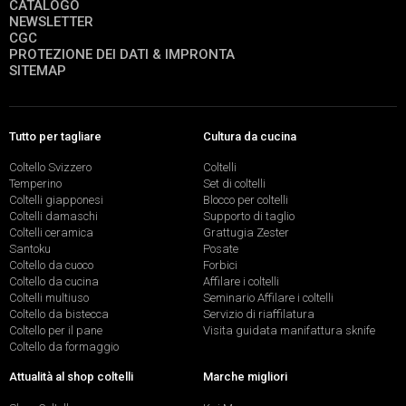
CATALOGO
NEWSLETTER
CGC
PROTEZIONE DEI DATI & IMPRONTA
SITEMAP
Tutto per tagliare
Cultura da cucina
Coltello Svizzero
Coltelli
Temperino
Set di coltelli
Coltelli giapponesi
Blocco per coltelli
Coltelli damaschi
Supporto di taglio
Coltelli ceramica
Grattugia Zester
Santoku
Posate
Coltello da cuoco
Forbici
Coltello da cucina
Affilare i coltelli
Coltelli multiuso
Seminario Affilare i coltelli
Coltello da bistecca
Servizio di riaffilatura
Coltello per il pane
Visita guidata manifattura sknife
Coltello da formaggio
Attualità al shop coltelli
Marche migliori