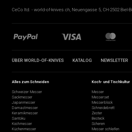
CeCo ltd. - world-of-knives.ch, Neuengasse 5, CH-2502 Biel-B
ÜBER WORLD-OF-KNIVES
KATALOG
NEWSLETTER
Alles zum Schneiden
Koch- und Tischkultur
Schweizer Messer
Messer
Sackmesser
Messerset
Japanmesser
Messerblock
Damastmesser
Schneidebrett
Keramikmesser
Zester
Santoku
Besteck
Kochmesser
Scheren
Küchenmesser
Messer schleifen