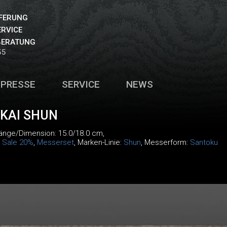
EFERUNG
ERVICE
BERATUNG
55
PRESSE
SERVICE
NEWS
KAI SHUN
Länge/Dimension: 15.0/18.0 cm,
:
Sale 20%
,
Messerset
, Marken-Linie:
Shun
, Messerform:
Santoku