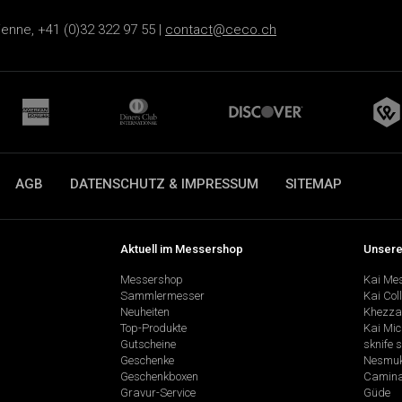
ienne, +41 (0)32 322 97 55 |
contact@ceco.ch
AGB
DATENSCHUTZ & IMPRESSUM
SITEMAP
Aktuell im Messershop
Unsere
Messershop
Kai Me
Sammlermesser
Kai Col
Neuheiten
Khezza
Top-Produkte
Kai Mic
Gutscheine
sknife 
Geschenke
Nesmu
Geschenkboxen
Camina
Gravur-Service
Güde