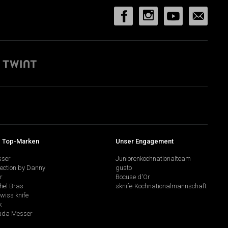
 Top-Marken
Unser Engagement
sser
Juniorenkochnationalteam
lection by Danny
gusto
r
Bocuse d'Or
hel Bras
sknife-Kochnationalmannschaft
swiss knife
k
da Messer