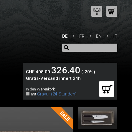
DE
FR
EN
IT
326.40
CHF
408.00
(-20%)
Gratis-Versand innert 24h
In den Warenkorb:
Gravur (24 Stunden)
mit