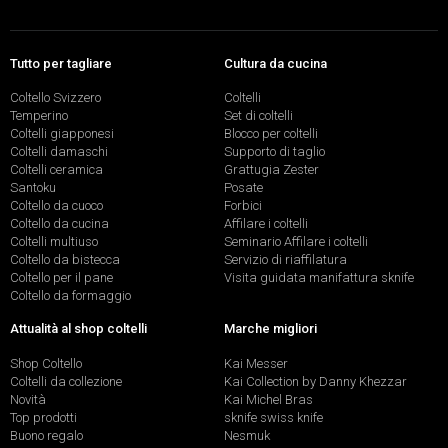
Tutto per tagliare
Cultura da cucina
Coltello Svizzero
Coltelli
Temperino
Set di coltelli
Coltelli giapponesi
Blocco per coltelli
Coltelli damaschi
Supporto di taglio
Coltelli ceramica
Grattugia Zester
Santoku
Posate
Coltello da cuoco
Forbici
Coltello da cucina
Affilare i coltelli
Coltelli multiuso
Seminario Affilare i coltelli
Coltello da bistecca
Servizio di riaffilatura
Coltello per il pane
Visita guidata manifattura sknife
Coltello da formaggio
Attualità al shop coltelli
Marche migliori
Shop Coltello
Kai Messer
Coltelli da collezione
Kai Collection by Danny Khezzar
Novità
Kai Michel Bras
Top prodotti
sknife swiss knife
Buono regalo
Nesmuk