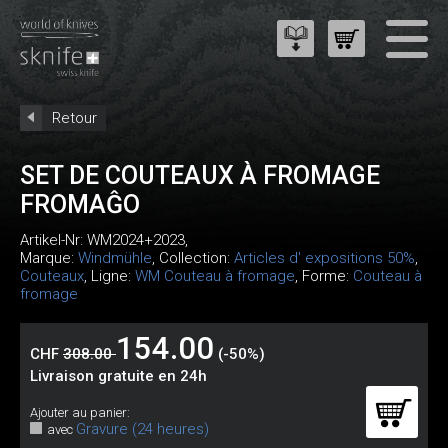
Retour
SET DE COUTEAUX À FROMAGE
FROMAĜO
Artikel-Nr:
WM2024+2023
,
Marque:
Windmühle
, Collection:
Articles d' expositions 50%
,
Couteaux
, Ligne:
WM Couteau à fromage
, Forme:
Couteau à
fromage
154.00
CHF
308.00
(-50%)
Livraison gratuite en 24h
Ajouter au panier:
Gravure (24 heures)
avec