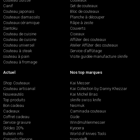
Couteau Suisse
Couteaux
Canif
Set de couteaux
Couteau japonais
Bloc de couteaux
Couteaux damassés
Planche à découper
Couteaux céramique
Râpe à zeste
Santoku
Couverts
Couteau de cuisine
Ciseaux
Couteau de cuisine
Affûter des couteaux
Couteau universel
Atelier Affûter des couteaux
Couteau à steak
Service d’affûtage
couteau à pain
Visite guidée manufacture sknife
Couteau à fromage
Actuel
Nos top marques
Shop Couteaux
Kai Messer
Couteau artisanal
Kai Collection by Danny Khezzar
Nouveautés
Kai Michel Bras
Top produits
sknife swiss knife
Bon cadeau
Nesmuk
Cadeaux
Caminada couteaux
Coffret cadeau
Güde
Service gravure
Windmühlenmesser
Soldes 20%
Kyocera
Bulletin info
World of knives Tools
Conseils/Service
triangle®