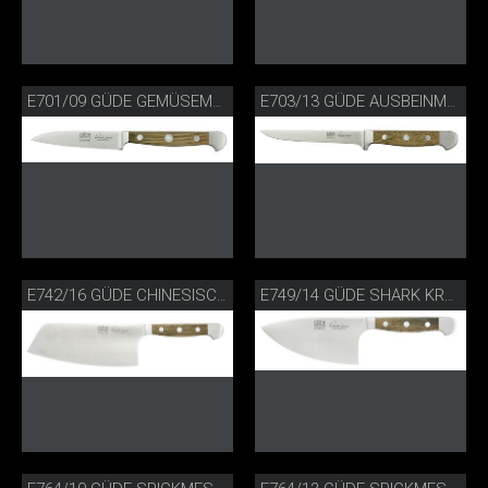
E701/09 GÜDE GEMÜSEMESSER FASSEICHE
E703/13 GÜDE AUSBEINMESSER FASSEICHE
E742/16 GÜDE CHINESISCHES KOCHMESSER FASSEICHE
E749/14 GÜDE SHARK KRÄUTERMESSER FASSEICHE