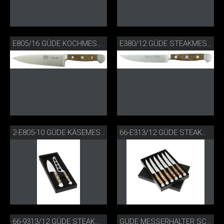
E805/16 GÜDE KOCHMESSER FASSEICHE
E380/12 GÜDE STEAKMESSER PORTERHOUSE
2-E805-10 GÜDE KÄSEMESSERSET FASSEICHE
66-E313/12 GÜDE STEAKMESSERSET FASSEICHE
66-9313/12 GÜDE STEAKMESSERSET
GÜDE MESSERHALTER SCHWARZ