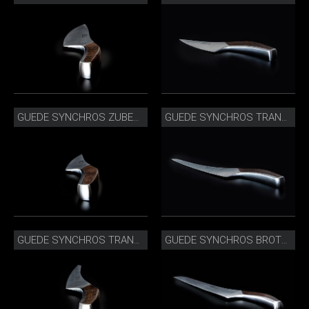
GUEDE SYNCHROS ZUBEREITUNGSMESSER_S805-14.JPG
GUEDE SYNCHROS TRANCHIERMESSER_S765-26_SEITLICH.JPG
GUEDE SYNCHROS TRANCHIERMESSER_S765-26.JPG
GUEDE SYNCHROS BROTMESSER_S431-32_SEITLICH.JPG