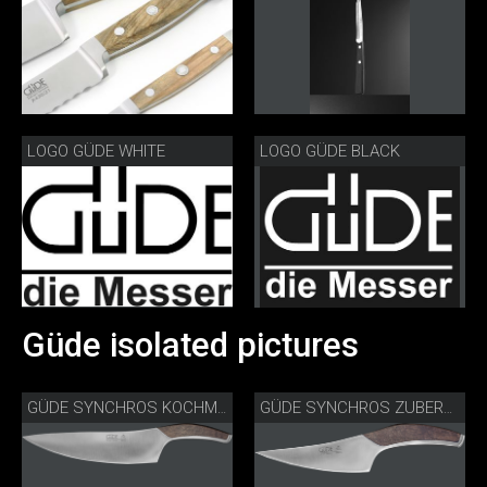
LOGO GÜDE WHITE
LOGO GÜDE BLACK
Güde isolated pictures
GÜDE SYNCHROS KOCHMESSER S805-23
GÜDE SYNCHROS ZUBEREITUNGSMESSER S805-14