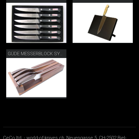
GÜDE MESSERBLOCK SYNCHROS
CeCo ltd. - world-of-knives.ch, Neuengasse 5, CH-2502 Biel-