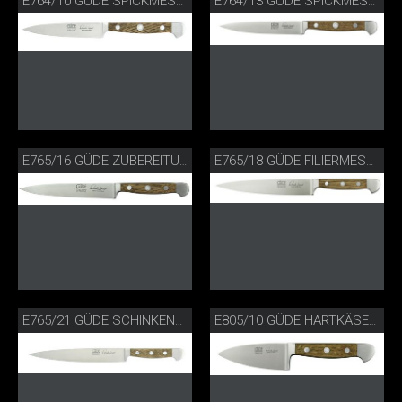
E764/10 GÜDE SPICKMESSER FASSEICHE
E764/13 GÜDE SPICKMESSER FASSEICHE
E765/16 GÜDE ZUBEREITUNGSMESSER
E765/18 GÜDE FILIERMESSER FLEXIBEL FASSEICHE
E765/21 GÜDE SCHINKENMESSER FASSEICHE
E805/10 GÜDE HARTKÄSEMESSER FASSEICHE