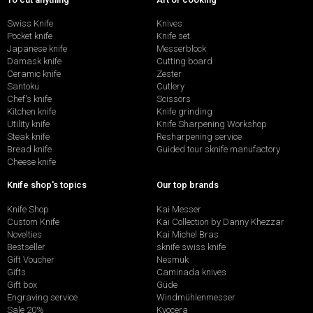
Swiss Knife
Knives
Pocket knife
Knife set
Japanese knife
Messerblock
Damask knife
Cutting board
Ceramic knife
Zester
Santoku
Cutlery
Chef's knife
Scissors
Kitchen knife
Knife grinding
Utility knife
Knife Sharpening Workshop
Steak knife
Resharpening service
Bread knife
Guided tour sknife manufactory
Cheese knife
Knife shop's topics
Our top brands
Knife Shop
Kai Messer
Custom Knife
Kai Collection by Danny Khezzar
Novelties
Kai Michel Bras
Bestseller
sknife swiss knife
Gift Voucher
Nesmuk
Gifts
Caminada knives
Gift box
Güde
Engraving service
Windmühlenmesser
Sale 20%
Kyocera