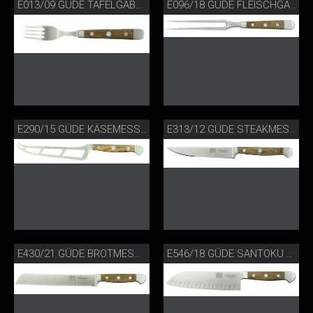
E013/09 GÜDE TAFELGABEL FASSEICHE
E096/18 GÜDE FLEISCHGABEL FASSEICHE
E290/15 GÜDE KÄSEMESSER FASSEICHE
E313/12 GÜDE STEAKMESSER FASSEICHE
E430/21 GÜDE BROTMESSER FASSEICHE
E546/18 GÜDE SANTOKU MIT KULLEN FASSEICHE