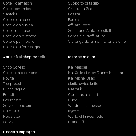
Coltelli damaschi
Supporto di taglio
Coltelli ceramica
Grattugia Zester
Santoku
Posate
Coltello da cuoco
Forbici
Coltello da cucina
Affilare i coltelli
Coltelli multiuso
Seminario Affilare i coltelli
Coltello da bistecca
Servizio di riaffilatura
Coltello per il pane
Visita guidata manifattura sknife
Coltello da formaggio
Attualità al shop coltelli
Marche migliori
Shop Coltello
Kai Messer
Coltelli da collezione
Kai Collection by Danny Khezzar
Novità
Kai Michel Bras
Top prodotti
sknife swiss knife
Buono regalo
Nesmuk
Regali
Caminada coltelli
Box regalo
Güde
Servizio incisioni
Windmühlenmesser
Saldi 20%
Kyocera
Newsletter
World of knives Tools
Servizio
triangle®
Il nostro impegno