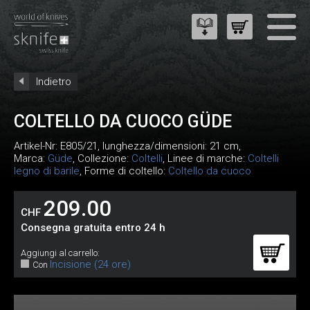
Indietro
COLTELLO DA CUOCO GÜDE
Artikel-Nr:
E805/21
, lunghezza/dimensioni: 21 cm,
Marca:
Güde
, Collezione:
Coltelli
, Linee di marche:
Coltelli
legno di barile
, Forme di coltello:
Coltello da cuoco
209.00
CHF
Consegna gratuita entro 24 h
Aggiungi al carrello:
Incisione (24 ore)
Con