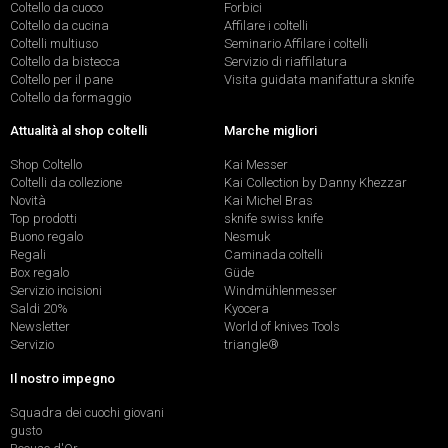
Coltello da cuoco
Forbici
Coltello da cucina
Affilare i coltelli
Coltelli multiuso
Seminario Affilare i coltelli
Coltello da bistecca
Servizio di riaffilatura
Coltello per il pane
Visita guidata manifattura sknife
Coltello da formaggio
Attualità al shop coltelli
Marche migliori
Shop Coltello
Kai Messer
Coltelli da collezione
Kai Collection by Danny Khezzar
Novità
Kai Michel Bras
Top prodotti
sknife swiss knife
Buono regalo
Nesmuk
Regali
Caminada coltelli
Box regalo
Güde
Servizio incisioni
Windmühlenmesser
Saldi 20%
Kyocera
Newsletter
World of knives Tools
Servizio
triangle®
Il nostro impegno
Squadra dei cuochi giovani
gusto