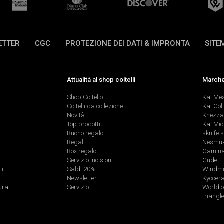
ETTER
CGC
PROTEZIONE DEI DATI & IMPRONTA
SITE
Attualità al shop coltelli
Marche 
Shop Coltello
Kai Me
Coltelli da collezione
Kai Col
Novità
Khezza
Top prodotti
Kai Mic
Buono regalo
sknife 
Regali
Nesmu
Box regalo
Caminad
Servizio incisioni
Güde
li
Saldi 20%
Windmü
Newsletter
Kyocer
ura
Servizio
World o
triangl