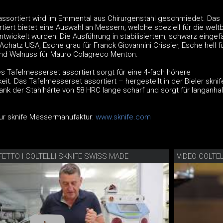
ssortiert wird im Emmental aus Chirurgenstahl geschmiedet. Das
iert bietet eine Auswahl an Messern, welche speziell für die welt
ntwickelt wurden: Die Ausführung in stabilisiertem, schwarz einge
Achatz USA, Esche grau für Franck Giovannini Crissier, Esche hell fü
und Walnuss für Mauro Colagreco Menton.
s Tafelmesserset assortiert sorgt für eine 4-fach höhere
it. Das Tafelmesserset assortiert – hergestellt in der Bieler sknif
ank der Stahlhärte von 58 HRC lange scharf und sorgt für langanha
ur sknife Messermanufaktur:
www.sknife.com
FETTO I COLTELLI SKNIFE SWISS MADE
VIDEO COLTEL