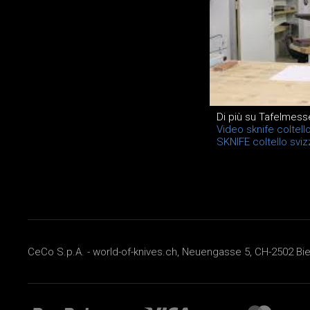
Di più su Tafelmess
Video sknife coltell
SKNIFE coltello svi
CeCo S.p.A. - world-of-knives.ch, Neuengasse 5, CH-2502 Biel