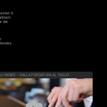
besten 3-
färbtem
r die
e
ltendes
LI SKNIFE – DALLA FORGIATURA AL TAGLIO