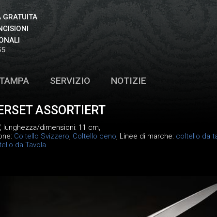
 GRATUITA
NCISIONI
ONALI
55
TAMPA
SERVIZIO
NOTIZIE
ERSET ASSORTIERT
, lunghezza/dimensioni: 11 cm,
ione:
Coltello Svizzero
,
Coltello ceno
, Linee di marche:
coltello da t
tello da Tavola