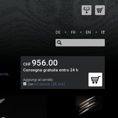
DE
FR
EN
IT
956.00
CHF
Consegna gratuita entro 24 h
avola
,
Aggiungi al carrello:
Incisione (24 ore)
Con