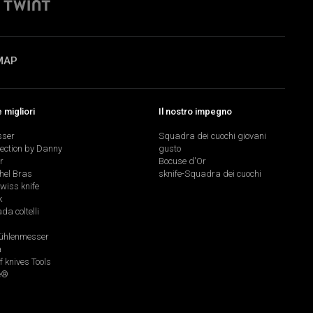
MAP
migliori
Il nostro impegno
sser
Squadra dei cuochi giovani
lection by Danny
gusto
r
Bocuse d'Or
hel Bras
sknife-Squadra dei cuochi
swiss knife
k
a coltelli
hlenmesser
a
f knives Tools
e®