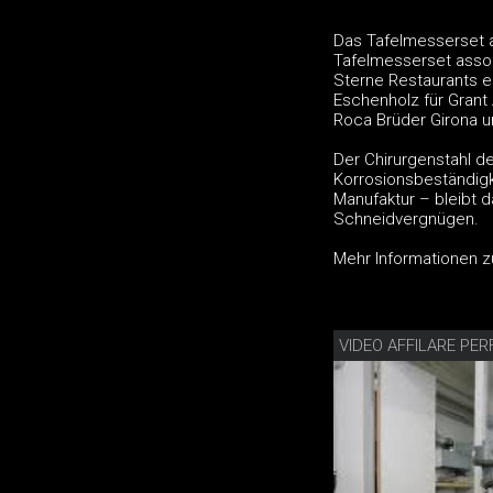
Das Tafelmesserset a
Tafelmesserset assort
Sterne Restaurants e
Eschenholz für Grant 
Roca Brüder Girona 
Der Chirurgenstahl de
Korrosionsbeständigke
Manufaktur – bleibt d
Schneidvergnügen.
Mehr Informationen z
VIDEO AFFILARE PER