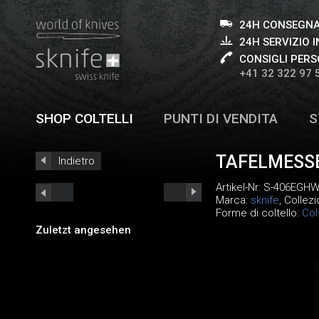
24H CONSEGNA
24H SERVIZIO I
CONSIGLI PERS
+41 32 322 97 
SHOP COLTELLI
PUNTI DI VENDITA
S
TAFELMESS
Indietro
Artikel-Nr:
S-406EGHW
Marca:
sknife
, Collez
Forme di coltello:
Col
Zuletzt angesehen