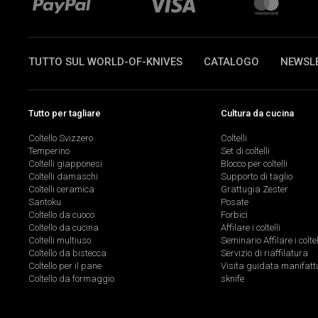
TUTTO SUL WORLD-OF-KNIVES
CATALOGO
NEWSL
Tutto per tagliare
Cultura da cucina
Coltello Svizzero
Coltelli
Temperino
Set di coltelli
Coltelli giapponesi
Blocco per coltelli
Coltelli damaschi
Supporto di taglio
Coltelli ceramica
Grattugia Zester
Santoku
Posate
Coltello da cuoco
Forbici
Coltello da cucina
Affilare i coltelli
Coltelli multiuso
Seminario Affilare i coltel
Coltello da bistecca
Servizio di riaffilatura
Coltello per il pane
Visita guidata manifatt
Coltello da formaggio
sknife