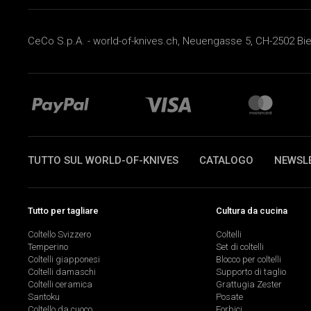
CeCo S.p.A. - world-of-knives.ch, Neuengasse 5, CH-2502 Biel
TUTTO SUL WORLD-OF-KNIVES
CATALOGO
NEWSL
Tutto per tagliare
Cultura da cucina
Coltello Svizzero
Coltelli
Temperino
Set di coltelli
Coltelli giapponesi
Blocco per coltelli
Coltelli damaschi
Supporto di taglio
Coltelli ceramica
Grattugia Zester
Santoku
Posate
Coltello da cuoco
Forbici