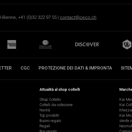
-Bienne, +41 (0)32 322 97 55 |
contact@ceco.ch
ETTER
CGC
PROTEZIONE DEI DATI & IMPRONTA
SITE
Attualità al shop coltelli
Marche 
Shop Coltello
Kai Me
Coltelli da collezione
Kai Col
Novità
Khezza
Top prodotti
Kai Mic
Buono regalo
sknife 
Regali
Nesmu
Box regalo
Caminad