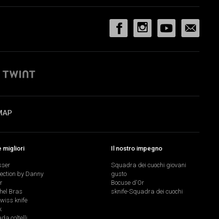
MAP
migliori
Il nostro impegno
sser
Squadra dei cuochi giovani
lection by Danny
gusto
r
Bocuse d'Or
hel Bras
sknife-Squadra dei cuochi
swiss knife
k
a coltelli