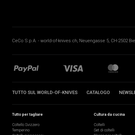
CeCo S.p.A. - world-of-knives.ch, Neuengasse 5, CH-2502 Biel
TUTTO SUL WORLD-OF-KNIVES
CATALOGO
NEWSL
Tutto per tagliare
Cultura da cucina
Coltello Svizzero
Coltelli
Temperino
Set di coltelli