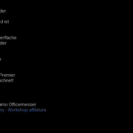
der
e
d ist
erfläche
 der
x
 Premier
ichnet!
namo Officemesser
y - Workshop affilatura