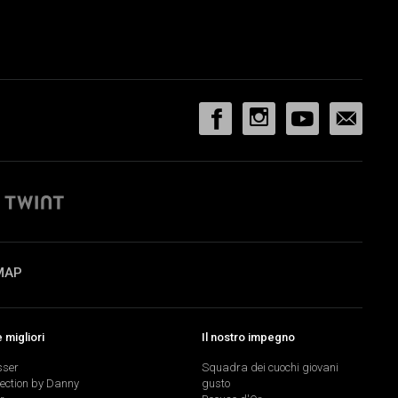
MAP
migliori
Il nostro impegno
sser
Squadra dei cuochi giovani
lection by Danny
gusto