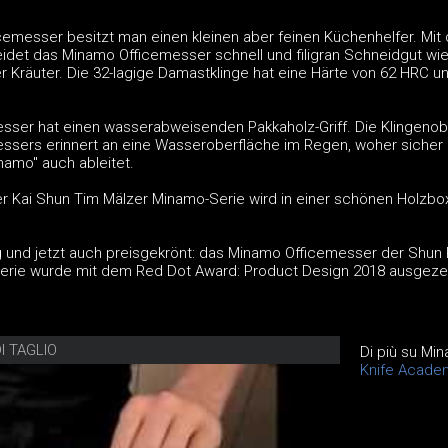
emesser besitzt man einen kleinen aber feinen Küchenhelfer. Mit 
idet das Minamo Officemesser schnell und filigran Schneidgut wi
 Kräuter. Die 32-lagige Damastklinge hat eine Härte von 62 HRC un
ser hat einen wasserabweisenden Pakkaholz-Griff. Die Klingenob
sers erinnert an eine Wasseroberfläche im Regen, woher sicher
amo" auch ableitet.
 Kai Shun Tim Mälzer Minamo-Serie wird in einer schönen Holzbo
ig und jetzt auch preisgekrönt: das Minamo Officemesser der Shun
erie wurde mit dem Red Dot Award: Product Design 2018 ausgeze
I TAGLIO
Di più su Mi
Knife Academ