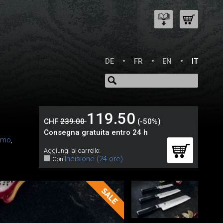
DE
FR
EN
IT
119.50
CHF
239.00
(-50%)
Consegna gratuita entro 24 h
amo
,
Aggiungi al carrello:
Incisione (24 ore)
Con