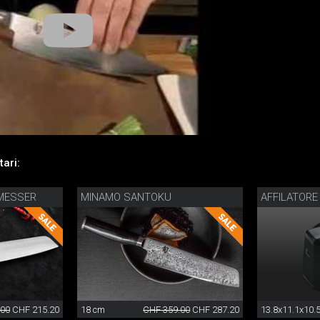
ari:
MESSER
MINAMO SANTOKU
AFFILATORE
.00
CHF 215.20
18 cm
CHF 359.00
CHF 287.20
13.8x11.1x10.