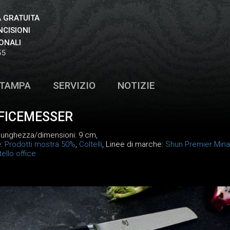
 GRATUITA
NCISIONI
ONALI
55
TAMPA
SERVIZIO
NOTIZIE
FICEMESSER
 lunghezza/dimensioni: 9 cm,
e:
Prodotti mostra 50%
,
Coltelli
, Linee di marche:
Shun Premier Min
tello office