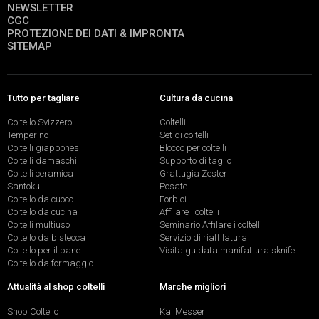
NEWSLETTER
CGC
PROTEZIONE DEI DATI & IMPRONTA
SITEMAP
Tutto per tagliare
Cultura da cucina
Coltello Svizzero
Coltelli
Temperino
Set di coltelli
Coltelli giapponesi
Blocco per coltelli
Coltelli damaschi
Supporto di taglio
Coltelli ceramica
Grattugia Zester
Santoku
Posate
Coltello da cuoco
Forbici
Coltello da cucina
Affilare i coltelli
Coltelli multiuso
Seminario Affilare i coltelli
Coltello da bistecca
Servizio di riaffilatura
Coltello per il pane
Visita guidata manifattura sknife
Coltello da formaggio
Attualità al shop coltelli
Marche migliori
Shop Coltello
Kai Messer