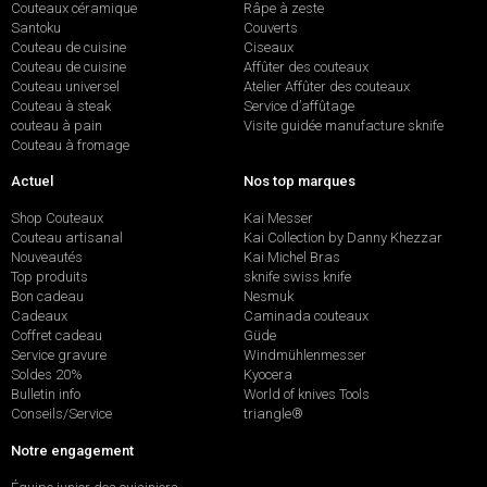
Couteaux céramique
Râpe à zeste
Santoku
Couverts
Couteau de cuisine
Ciseaux
Couteau de cuisine
Affûter des couteaux
Couteau universel
Atelier Affûter des couteaux
Couteau à steak
Service d’affûtage
couteau à pain
Visite guidée manufacture sknife
Couteau à fromage
Actuel
Nos top marques
Shop Couteaux
Kai Messer
Couteau artisanal
Kai Collection by Danny Khezzar
Nouveautés
Kai Michel Bras
Top produits
sknife swiss knife
Bon cadeau
Nesmuk
Cadeaux
Caminada couteaux
Coffret cadeau
Güde
Service gravure
Windmühlenmesser
Soldes 20%
Kyocera
Bulletin info
World of knives Tools
Conseils/Service
triangle®
Notre engagement