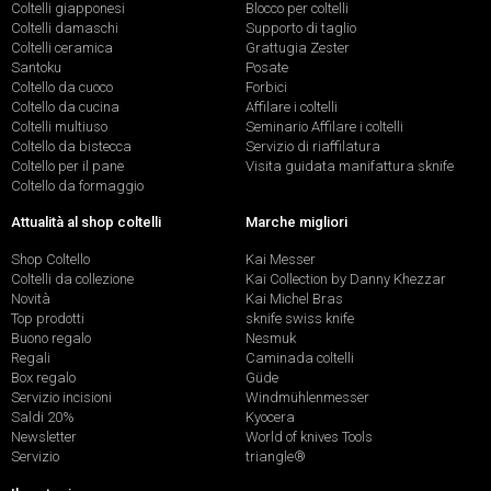
Coltelli giapponesi
Blocco per coltelli
Coltelli damaschi
Supporto di taglio
Coltelli ceramica
Grattugia Zester
Santoku
Posate
Coltello da cuoco
Forbici
Coltello da cucina
Affilare i coltelli
Coltelli multiuso
Seminario Affilare i coltelli
Coltello da bistecca
Servizio di riaffilatura
Coltello per il pane
Visita guidata manifattura sknife
Coltello da formaggio
Attualità al shop coltelli
Marche migliori
Shop Coltello
Kai Messer
Coltelli da collezione
Kai Collection by Danny Khezzar
Novità
Kai Michel Bras
Top prodotti
sknife swiss knife
Buono regalo
Nesmuk
Regali
Caminada coltelli
Box regalo
Güde
Servizio incisioni
Windmühlenmesser
Saldi 20%
Kyocera
Newsletter
World of knives Tools
Servizio
triangle®