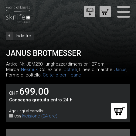
Indietro
JANUS BROTMESSER
Artikel-Nr:
JBM260
, lunghezza/dimensioni: 27 cm,
Marca:
Nesmuk
, Collezione:
Coltelli
, Linee di marche:
Janus
,
Forme di coltello:
Coltello per il pane
699.00
CHF
Consegna gratuita entro 24 h
Aggiungi al carrello:
Incisione (24 ore)
Con