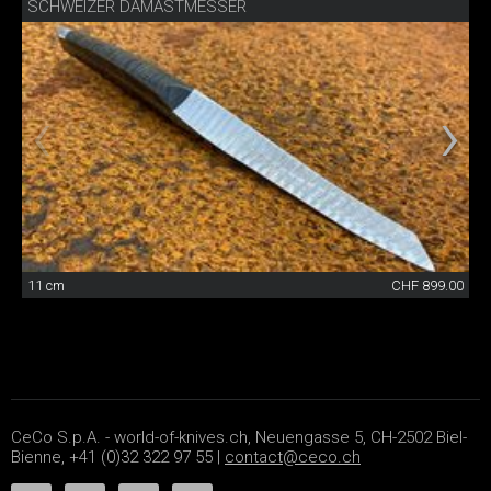
SCHWEIZER DAMASTMESSER
11 cm
CHF 899.00
CeCo S.p.A. - world-of-knives.ch, Neuengasse 5, CH-2502 Biel-
Bienne, +41 (0)32 322 97 55 |
contact@ceco.ch