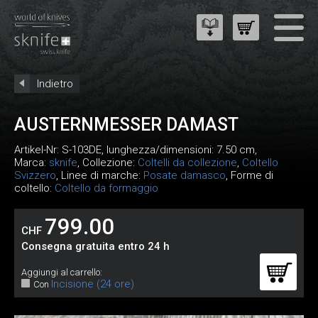
Indietro
AUSTERNMESSER DAMAST
Artikel-Nr:
S-103DE
, lunghezza/dimensioni: 7.50 cm,
Marca:
sknife
, Collezione:
Coltelli da collezione
,
Coltello
Svizzero
, Linee di marche:
Posate damasco
, Forme di
coltello:
Coltello da formaggio
799.00
CHF
Consegna gratuita entro 24 h
Aggiungi al carrello:
Incisione (24 ore)
Con