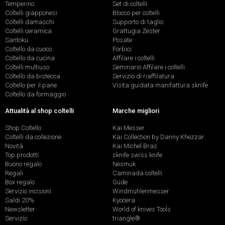
Temperino
Set di coltelli
Coltelli giapponesi
Blocco per coltelli
Coltelli damaschi
Supporto di taglio
Coltelli ceramica
Grattugia Zester
Santoku
Posate
Coltello da cuoco
Forbici
Coltello da cucina
Affilare i coltelli
Coltelli multiuso
Seminario Affilare i coltelli
Coltello da bistecca
Servizio di riaffilatura
Coltello per il pane
Visita guidata manifattura sknife
Coltello da formaggio
Attualità al shop coltelli
Marche migliori
Shop Coltello
Kai Messer
Coltelli da collezione
Kai Collection by Danny Khezzar
Novità
Kai Michel Bras
Top prodotti
sknife swiss knife
Buono regalo
Nesmuk
Regali
Caminada coltelli
Box regalo
Güde
Servizio incisioni
Windmühlenmesser
Saldi 20%
Kyocera
Newsletter
World of knives Tools
Servizio
triangle®