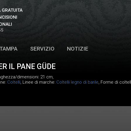
 GRATUITA
NCISIONI
ONALI
55
TAMPA
SERVIZIO
NOTIZIE
ER IL PANE GÜDE
unghezza/dimensioni: 21 cm,
one:
Coltelli
, Linee di marche:
Coltelli legno di barile
, Forme di coltel