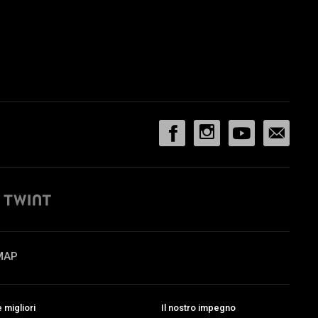
MAP
migliori
Il nostro impegno