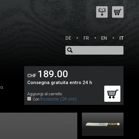
DE
FR
EN
IT
189.00
CHF
Consegna gratuita entro 24 h
lo:
Aggiungi al carrello:
Incisione (24 ore)
Con