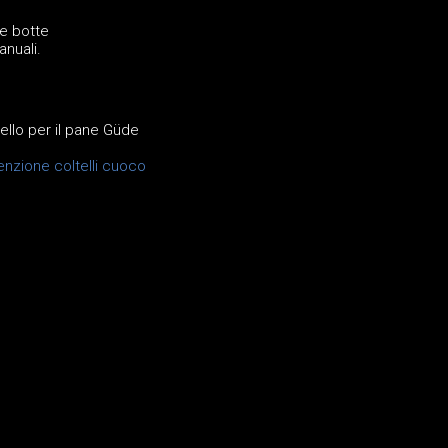
ie botte
anuali.
tello per il pane Güde
nzione coltelli cuoco