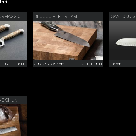
ari:
BLOCCO PER TRITARE
SANTOKU G
SET COLTELLI PER FORMAGGIO GÜDE
CHF 318.00
39 x 26.2 x 5.3 cm
CHF 199.00
18 cm
ANE SHUN