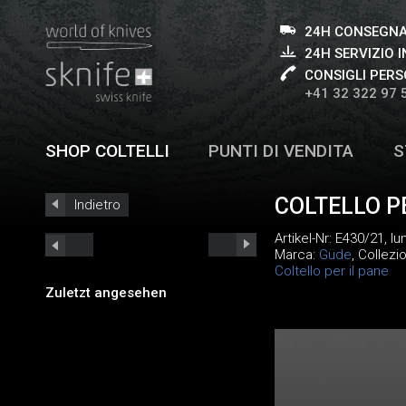
24H CONSEGNA
24H SERVIZIO I
CONSIGLI PERS
+41 32 322 97 
SHOP COLTELLI
PUNTI DI VENDITA
S
COLTELLO P
Indietro
Artikel-Nr:
E430/21
, l
Marca:
Güde
, Collezi
Coltello per il pane
Zuletzt angesehen