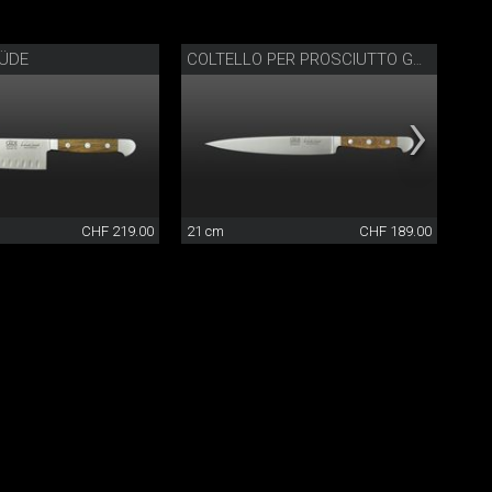
ÜDE
BLO
COLTELLO PER PROSCIUTTO GÜDE
CHF 219.00
21 cm
CHF 189.00
21x