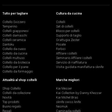
Tutto per tagliare
Cultura da cucina
Coltello Svizzero
Coltelli
Temperino
Set di coltelli
Coltelli giapponesi
Blocco per coltelli
Coltelli damaschi
Supporto di taglio
Coltelli ceramica
Grattugia Zester
Santoku
Posate
Coltello da cuoco
Forbici
Coltello da cucina
Affilare i coltelli
Coltelli multiuso
Seminario Affilare i coltelli
Coltello da bistecca
Servizio di riaffilatura
Coltello per il pane
Visita guidata manifattura sknife
Coltello da formaggio
Attualità al shop coltelli
Marche migliori
Shop Coltello
Kai Messer
Coltelli da collezione
Kai Collection by Danny Khezzar
Novità
Kai Michel Bras
Top prodotti
sknife swiss knife
Buono regalo
Nesmuk
Regali
Caminada coltelli