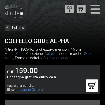
Indietro
COLTELLO GÜDE ALPHA
Artikel-Nr:
1805/16
, lunghezza/dimensioni: 16 cm,
Marca:
Güde
, Collezione:
Coltelli
, Linee di marche:
Serie
Alpha
, Forme di coltello:
Coltello da cuoco
159.00
CHF
Consegna gratuita entro 24 h
Aggiungi al carrello:
Incisione (24 ore)
Con