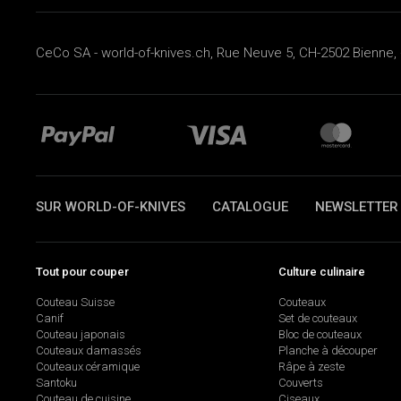
CeCo SA - world-of-knives.ch, Rue Neuve 5, CH-2502 Bienne, 
SUR WORLD-OF-KNIVES
CATALOGUE
NEWSLETTER
Tout pour couper
Culture culinaire
Couteau Suisse
Couteaux
Canif
Set de couteaux
Couteau japonais
Bloc de couteaux
Couteaux damassés
Planche à découper
Couteaux céramique
Râpe à zeste
Santoku
Couverts
Couteau de cuisine
Ciseaux