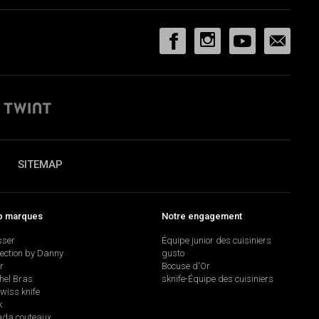
SITEMAP
p marques
Notre engagement
sser
Équipe junior des cuisiniers
lection by Danny
gusto
r
Bocuse d'Or
hel Bras
sknife-Équipe des cuisiniers
swiss knife
k
da couteaux