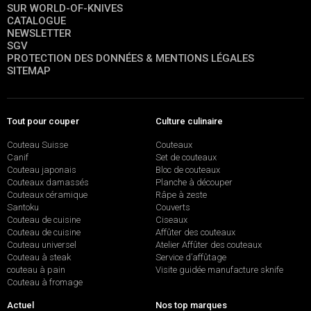
SUR WORLD-OF-KNIVES
CATALOGUE
NEWSLETTER
SGV
PROTECTION DES DONNÉES & MENTIONS LÉGALES
SITEMAP
Tout pour couper
Culture culinaire
Couteau Suisse
Couteaux
Canif
Set de couteaux
Couteau japonais
Bloc de couteaux
Couteaux damassés
Planche à découper
Couteaux céramique
Râpe à zeste
Santoku
Couverts
Couteau de cuisine
Ciseaux
Couteau de cuisine
Affûter des couteaux
Couteau universel
Atelier Affûter des couteaux
Couteau à steak
Service d’affûtage
couteau à pain
Visite guidée manufacture sknife
Couteau à fromage
Actuel
Nos top marques