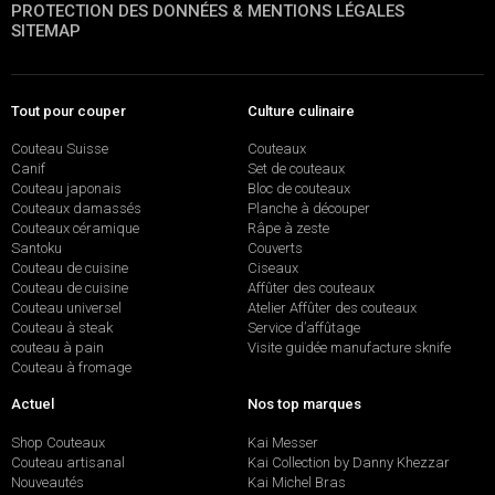
PROTECTION DES DONNÉES & MENTIONS LÉGALES
SITEMAP
Tout pour couper
Culture culinaire
Couteau Suisse
Couteaux
Canif
Set de couteaux
Couteau japonais
Bloc de couteaux
Couteaux damassés
Planche à découper
Couteaux céramique
Râpe à zeste
Santoku
Couverts
Couteau de cuisine
Ciseaux
Couteau de cuisine
Affûter des couteaux
Couteau universel
Atelier Affûter des couteaux
Couteau à steak
Service d’affûtage
couteau à pain
Visite guidée manufacture sknife
Couteau à fromage
Actuel
Nos top marques
Shop Couteaux
Kai Messer
Couteau artisanal
Kai Collection by Danny Khezzar
Nouveautés
Kai Michel Bras