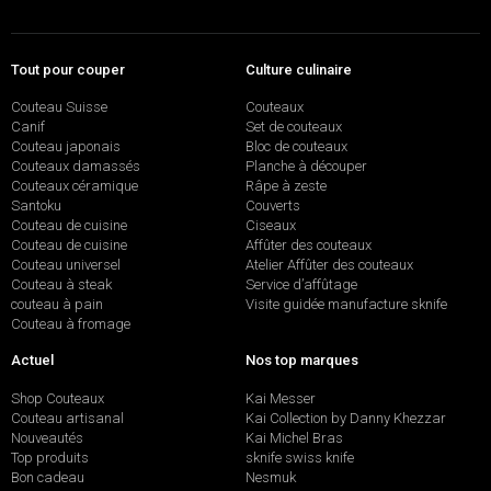
Tout pour couper
Culture culinaire
Couteau Suisse
Couteaux
Canif
Set de couteaux
Couteau japonais
Bloc de couteaux
Couteaux damassés
Planche à découper
Couteaux céramique
Râpe à zeste
Santoku
Couverts
Couteau de cuisine
Ciseaux
Couteau de cuisine
Affûter des couteaux
Couteau universel
Atelier Affûter des couteaux
Couteau à steak
Service d’affûtage
couteau à pain
Visite guidée manufacture sknife
Couteau à fromage
Actuel
Nos top marques
Shop Couteaux
Kai Messer
Couteau artisanal
Kai Collection by Danny Khezzar
Nouveautés
Kai Michel Bras
Top produits
sknife swiss knife
Bon cadeau
Nesmuk