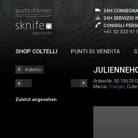
24H CONSEGNA
24H SERVIZIO I
CONSIGLI PERS
+41 32 322 97 
SHOP COLTELLI
PUNTI DI VENDITA
S
JULIENNEH
Indietro
Artikel-Nr:
50 159 03 0
Marca:
Triangle
, Coll
Zuletzt angesehen