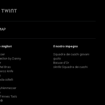
MAP
migliori
Il nostro impegno
sser
Squadra dei cuochi giovani
lection by Danny
gusto
r
Bocuse d'Or
hel Bras
sknife-Squadra dei cuochi
swiss knife
k
a coltelli
hlenmesser
a
f knives Tools
e®