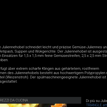
e Juliennehobel schneidet leicht und präzise Gemüse-Juliennes u
Antipasti, Suppen und Wokgerichte. Der Juliennehobel ist ausgesta
Einsätzen für 1,5 x 1,5 mm feine Gemüsestreifen, 2,5 x 2,5 mm Str
iben.
rfügt über extrem scharfe Klingen aus gehärtetem, rostfreiem
hmen des Juliennehobels besteht aus hochwertigem Polypropylen 
teil (Weizenstroh). Der spülmaschinengeeignete Juliennehobel ist 
sgestattet.
REZZI DA CUCINA
Di più su Ju
TRIANGLE att