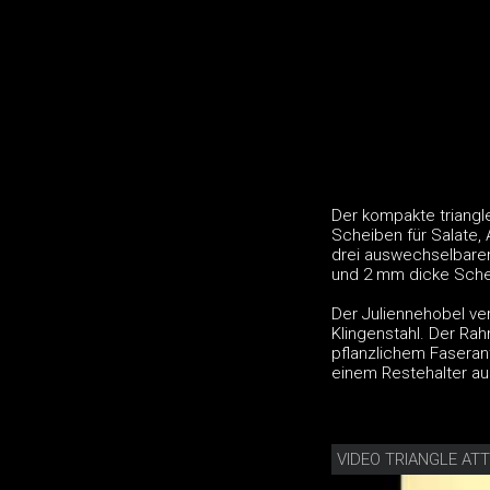
Der kompakte triangl
Scheiben für Salate, 
drei auswechselbaren 
und 2 mm dicke Sche
Der Juliennehobel ve
Klingenstahl. Der Ra
pflanzlichem Faseran
einem Restehalter au
VIDEO TRIANGLE ATT