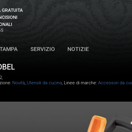
 GRATUITA
NCISIONI
ONALI
55
TAMPA
SERVIZIO
NOTIZIE
OBEL
2
,
ezione:
Novità
,
Utensili da cucina
, Linee di marche:
Accessori da cu