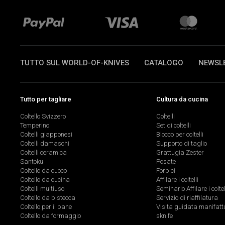
TUTTO SUL WORLD-OF-KNIVES
CATALOGO
NEWSL
Tutto per tagliare
Cultura da cucina
Coltello Svizzero
Coltelli
Temperino
Set di coltelli
Coltelli giapponesi
Blocco per coltelli
Coltelli damaschi
Supporto di taglio
Coltelli ceramica
Grattugia Zester
Santoku
Posate
Coltello da cuoco
Forbici
Coltello da cucina
Affilare i coltelli
Coltelli multiuso
Seminario Affilare i coltel
Coltello da bistecca
Servizio di riaffilatura
Coltello per il pane
Visita guidata manifatt
Coltello da formaggio
sknife