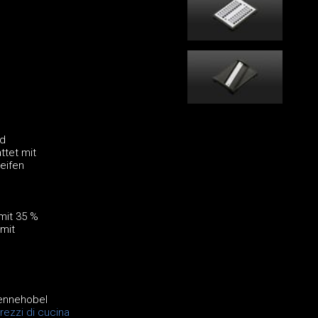
nd
ttet mit
eifen
mit 35 %
mit
liennehobel
rezzi di cucina