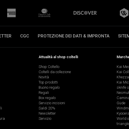
ETTER
CGC
PROTEZIONE DEI DATI & IMPRONTA
SITE
Attualità al shop coltelli
Marche 
Shop Coltello
Kai Me
Coltelli da collezione
Kai Col
Novità
Khezza
Top prodotti
Kai Mic
Buono regalo
sknife 
Regali
Nesmu
Box regalo
Caminad
Servizio incisioni
Güde
li
Saldi 20%
Windmü
Newsletter
Kyocer
ura
Servizio
World o
triangl