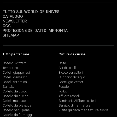
TUTTO SUL WORLD-OF-KNIVES
CATALOGO
NEWSLETTER
CGC
PROTEZIONE DEI DATI & IMPRONTA
SITEMAP
Tutto per tagliare
Cultura da cucina
Coltello Svizzero
Coltelli
Temperino
Set di coltelli
Coltelli giapponesi
Blocco per coltelli
Coltelli damaschi
Supporto di taglio
Coltelli ceramica
Grattugia Zester
Santoku
Posate
Coltello da cuoco
Forbici
Coltello da cucina
Affilare i coltelli
Coltelli multiuso
Seminario Affilare i coltelli
Coltello da bistecca
Servizio di riaffilatura
Coltello per il pane
Visita guidata manifattura sknife
Coltello da formaggio