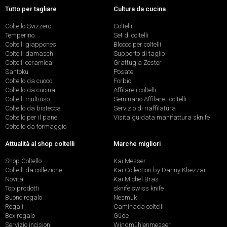
Tutto per tagliare
Cultura da cucina
Coltello Svizzero
Coltelli
Temperino
Set di coltelli
Coltelli giapponesi
Blocco per coltelli
Coltelli damaschi
Supporto di taglio
Coltelli ceramica
Grattugia Zester
Santoku
Posate
Coltello da cuoco
Forbici
Coltello da cucina
Affilare i coltelli
Coltelli multiuso
Seminario Affilare i coltelli
Coltello da bistecca
Servizio di riaffilatura
Coltello per il pane
Visita guidata manifattura sknife
Coltello da formaggio
Attualità al shop coltelli
Marche migliori
Shop Coltello
Kai Messer
Coltelli da collezione
Kai Collection by Danny Khezzar
Novità
Kai Michel Bras
Top prodotti
sknife swiss knife
Buono regalo
Nesmuk
Regali
Caminada coltelli
Box regalo
Güde
Servizio incisioni
Windmühlenmesser